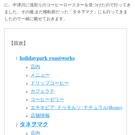
に。中津川に浅煎りのコーヒーロースターを見つけたので行ってき
ました。その後,まだ移転前だった「タネヲマク」にも行ってきま
したので一緒に載せておきます。
【目次】
holidaypark roastworks
店内
メニュー
ドリップコーヒー
カフェラテ
コーヒーゼリー
エチオピア･ドゥモルソ･ナチュラル(Beans)
店舗情報
タネヲマク
店内