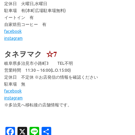
定休日 火曜日,水曜日
駐車場 有(本町広場駐車場無料)
イートイン 有
自家焙煎コーヒー 有
facebook
instagram
タネヲマク
☆7
岐阜県多治見市小路町3 TEL不明
営業時間 11:30～16:00(L.O.15:00)
定休日 不定休 ※お店発信の情報を確認ください
駐車場 無
facebook
instagram
※多治見へ移転後の店舗情報です。
Fa
X
Li
共