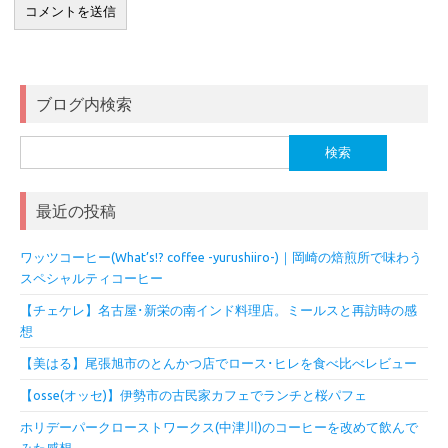
ブログ内検索
検
索:
最近の投稿
ワッツコーヒー(What’s!? coffee -yurushiiro-)｜岡崎の焙煎所で味わう
スペシャルティコーヒー
【チェケレ】名古屋･新栄の南インド料理店。ミールスと再訪時の感
想
【美はる】尾張旭市のとんかつ店でロース･ヒレを食べ比べレビュー
【osse(オッセ)】伊勢市の古民家カフェでランチと桜パフェ
ホリデーパークローストワークス(中津川)のコーヒーを改めて飲んで