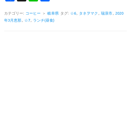
c
n
有
e
e
カテゴリー:
コーヒー
＞
岐阜県
タグ:
☆6
,
タネヲマク
,
瑞浪市
,
2020
年3月恵那
,
☆7
,
ランチ(昼食)
b
o
o
k