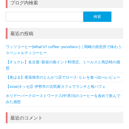
ブログ内検索
検
索:
最近の投稿
ワッツコーヒー(What’s!? coffee -yurushiiro-)｜岡崎の焙煎所で味わう
スペシャルティコーヒー
【チェケレ】名古屋･新栄の南インド料理店。ミールスと再訪時の感
想
【美はる】尾張旭市のとんかつ店でロース･ヒレを食べ比べレビュー
【osse(オッセ)】伊勢市の古民家カフェでランチと桜パフェ
ホリデーパークローストワークス(中津川)のコーヒーを改めて飲んで
みた感想
最近のコメント