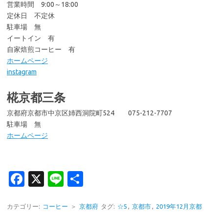
営業時間 9:00～18:00
定休日 不定休
駐車場 無
イートイン 有
自家焙煎コーヒー 有
ホームページ
instagram
椛京都三条
京都府京都市中京区姉西洞院町524 075-212-7707
駐車場 無
ホームページ
Fa
X
Li
共
c
n
有
e
e
カテゴリー:
コーヒー
＞
京都府
タグ:
☆5
,
京都市
,
2019年12月京都