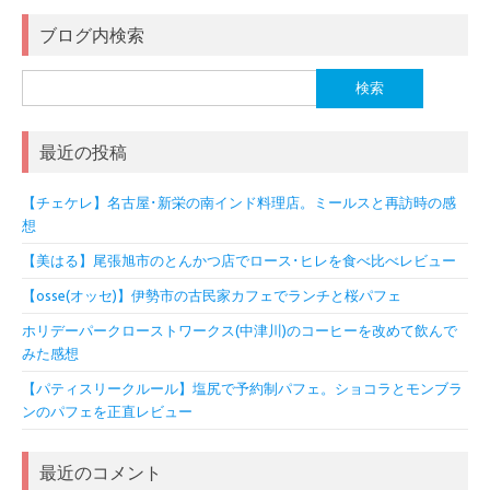
ブログ内検索
検
索:
最近の投稿
【チェケレ】名古屋･新栄の南インド料理店。ミールスと再訪時の感
想
【美はる】尾張旭市のとんかつ店でロース･ヒレを食べ比べレビュー
【osse(オッセ)】伊勢市の古民家カフェでランチと桜パフェ
ホリデーパークローストワークス(中津川)のコーヒーを改めて飲んで
みた感想
【パティスリークルール】塩尻で予約制パフェ。ショコラとモンブラ
ンのパフェを正直レビュー
最近のコメント