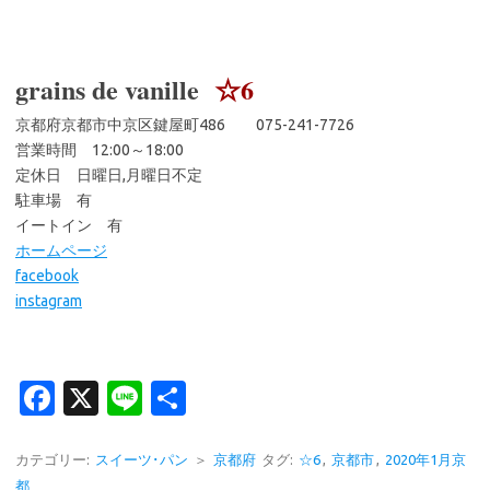
grains de vanille
☆6
京都府京都市中京区鍵屋町486 075-241-7726
営業時間 12:00～18:00
定休日 日曜日,月曜日不定
駐車場 有
イートイン 有
ホームページ
facebook
instagram
Fa
X
Li
共
c
n
有
e
e
カテゴリー:
スイーツ･パン
＞
京都府
タグ:
☆6
,
京都市
,
2020年1月京
都