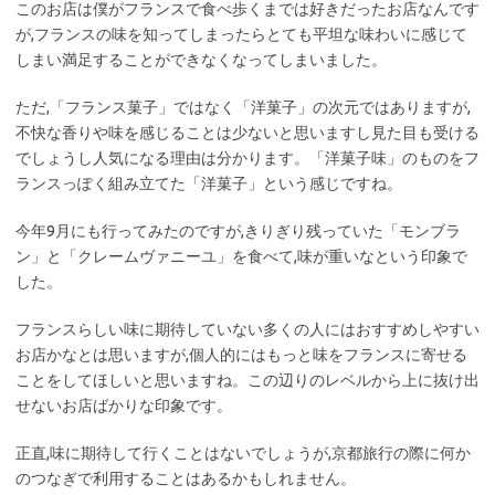
このお店は僕がフランスで食べ歩くまでは好きだったお店なんです
が,フランスの味を知ってしまったらとても平坦な味わいに感じて
しまい満足することができなくなってしまいました。
ただ,「フランス菓子」ではなく「洋菓子」の次元ではありますが,
不快な香りや味を感じることは少ないと思いますし見た目も受ける
でしょうし人気になる理由は分かります。「洋菓子味」のものをフ
ランスっぽく組み立てた「洋菓子」という感じですね。
今年9月にも行ってみたのですが,きりぎり残っていた「モンブラ
ン」と「クレームヴァニーユ」を食べて,味が重いなという印象で
した。
フランスらしい味に期待していない多くの人にはおすすめしやすい
お店かなとは思いますが,個人的にはもっと味をフランスに寄せる
ことをしてほしいと思いますね。この辺りのレベルから上に抜け出
せないお店ばかりな印象です。
正直,味に期待して行くことはないでしょうが,京都旅行の際に何か
のつなぎで利用することはあるかもしれません。