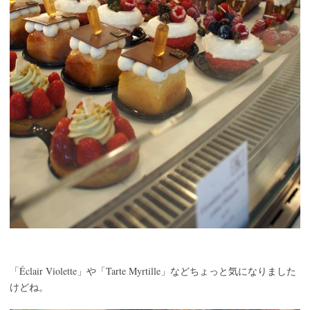
Éclair Violette
Tarte Myrtille
「
」や「
」などちょっと気になりました
けどね。