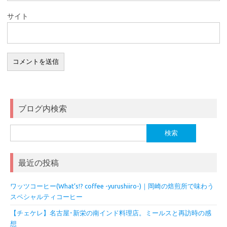
サイト
ブログ内検索
検
索:
最近の投稿
ワッツコーヒー(What’s!? coffee -yurushiiro-)｜岡崎の焙煎所で味わう
スペシャルティコーヒー
【チェケレ】名古屋･新栄の南インド料理店。ミールスと再訪時の感
想