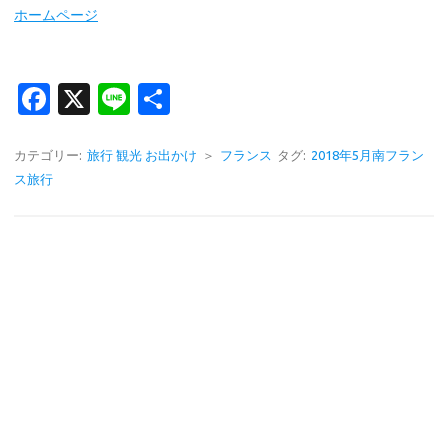
ホームページ
Fa
X
Li
共
c
n
有
e
e
カテゴリー:
旅行 観光 お出かけ
＞
フランス
タグ:
2018年5月南フラン
ス旅行
b
o
o
k