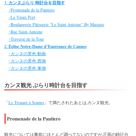
カンヌぶらり 時計台を目指す
1:
Promenade de la Pantiero
･
Le Vieux Port
･
Boulangerie Pâtisserie “Le Saint Antoine” By Marquis
･
Rue Saint-Antoine
･
Traverse de la Tour
･
Église Notre-Dame d’Espérance de Cannes
2:
カンヌの景色 動画
･
カンヌの景色 西側
･
カンヌの景色 東側
･
カンヌ観光 ぶらり時計台を目指す
「
Le Troquet à Soupes
」で満たされたあとは,カンヌ観光。
Promenade de la Pantiero
観光については事前にほとんど調べてないのですが,正面の時計台