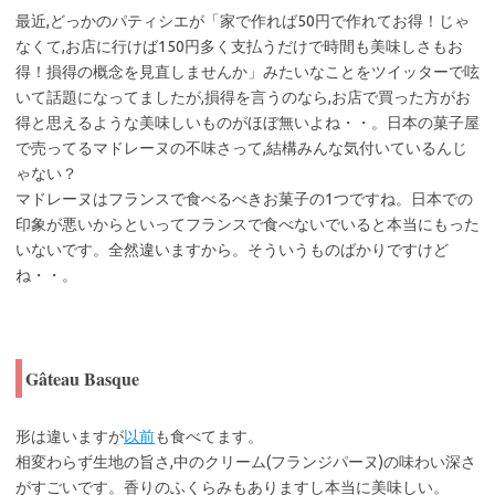
最近,どっかのパティシエが「家で作れば50円で作れてお得！じゃ
なくて,お店に行けば150円多く支払うだけで時間も美味しさもお
得！損得の概念を見直しませんか」みたいなことをツイッターで呟
いて話題になってましたが,損得を言うのなら,お店で買った方がお
得と思えるような美味しいものがほぼ無いよね・・。日本の菓子屋
で売ってるマドレーヌの不味さって,結構みんな気付いているんじ
ゃない？
マドレーヌはフランスで食べるべきお菓子の1つですね。日本での
印象が悪いからといってフランスで食べないでいると本当にもった
いないです。全然違いますから。そういうものばかりですけど
ね・・。
Gâteau Basque
形は違いますが
以前
も食べてます。
相変わらず生地の旨さ,中のクリーム(フランジパーヌ)の味わい深さ
がすごいです。香りのふくらみもありますし本当に美味しい。