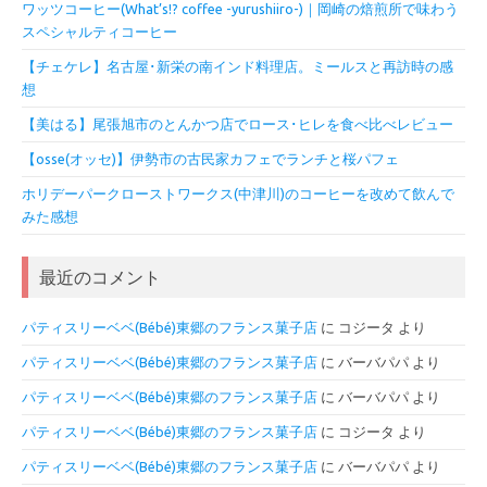
ワッツコーヒー(What’s!? coffee -yurushiiro-)｜岡崎の焙煎所で味わう
スペシャルティコーヒー
【チェケレ】名古屋･新栄の南インド料理店。ミールスと再訪時の感
想
【美はる】尾張旭市のとんかつ店でロース･ヒレを食べ比べレビュー
【osse(オッセ)】伊勢市の古民家カフェでランチと桜パフェ
ホリデーパークローストワークス(中津川)のコーヒーを改めて飲んで
みた感想
最近のコメント
パティスリーベベ(Bébé)東郷のフランス菓子店
に
コジータ
より
パティスリーベベ(Bébé)東郷のフランス菓子店
に
バーバパパ
より
パティスリーベベ(Bébé)東郷のフランス菓子店
に
バーバパパ
より
パティスリーベベ(Bébé)東郷のフランス菓子店
に
コジータ
より
パティスリーベベ(Bébé)東郷のフランス菓子店
に
バーバパパ
より