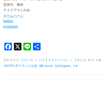
定休日 無休
テイクアウトのみ
ホームページ
twitter
instagram
Fa
X
Li
共
c
n
有
e
e
カテゴリー:
フランス
＞
パリ
|
スイーツ･パン
＞
フランス
タグ:
☆8
,
2017年1月フランス土産
,
Blé Sucré
,
Cyril Lignac
,
☆9
b
o
o
k