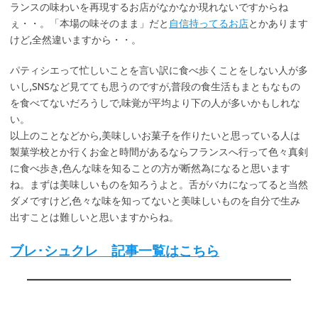
ランスの味わいを再現するお店がなかなか現れないですからね
ぇ・・。「本場の味そのまま」だと
自信持ってるお店
とかあります
けど,全然違いますから・・。
パティシエって忙しいことを言い訳に食べ歩くことをしない人が多
いし,SNSなど見てても思うのですが,普段の食生活もまともなもの
を食べてないだろうしで,味覚が平均より下の人が多いかもしれな
い。
以上のことなどから,美味しいお菓子を作りたいと思っている人は
製菓学校とか行くお金と時間があるならフランスへ行って色々真剣
に食べ歩き,色んな味を知ることの方が断然為になると思います
ね。まずは美味しいものを知ろうよと。舌がバカになってると当然
ダメですけど,色々な味を知ってないと美味しいものを自分で生み
出すことは難しいと思いますからね。
ブレ･シュクレ 記事一覧はこちら