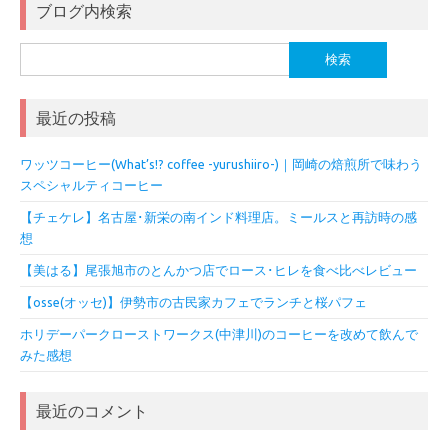
ブログ内検索
検
索:
最近の投稿
ワッツコーヒー(What’s!? coffee -yurushiiro-)｜岡崎の焙煎所で味わう
スペシャルティコーヒー
【チェケレ】名古屋･新栄の南インド料理店。ミールスと再訪時の感
想
【美はる】尾張旭市のとんかつ店でロース･ヒレを食べ比べレビュー
【osse(オッセ)】伊勢市の古民家カフェでランチと桜パフェ
ホリデーパークローストワークス(中津川)のコーヒーを改めて飲んで
みた感想
最近のコメント