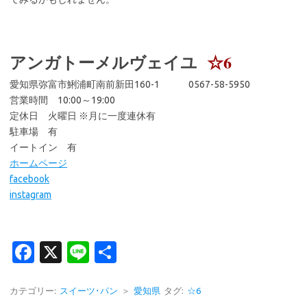
アンガトーメルヴェイユ
☆6
愛知県弥富市鯏浦町南前新田160-1 0567-58-5950
営業時間 10:00～19:00
定休日 火曜日 ※月に一度連休有
駐車場 有
イートイン 有
ホームページ
facebook
instagram
Fa
X
Li
共
c
n
有
e
e
カテゴリー:
スイーツ･パン
＞
愛知県
タグ:
☆6