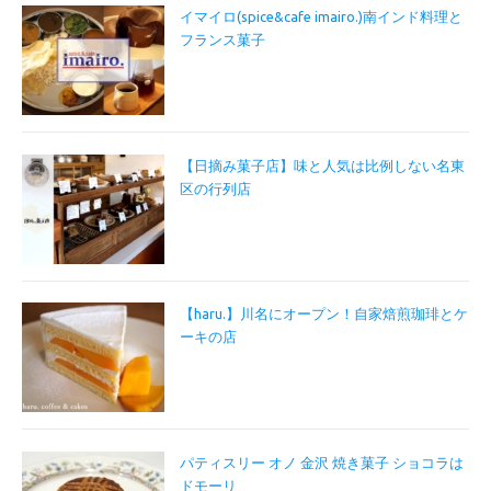
イマイロ(spice&cafe imairo.)南インド料理と
フランス菓子
【日摘み菓子店】味と人気は比例しない名東
区の行列店
【haru.】川名にオープン！自家焙煎珈琲とケ
ーキの店
パティスリー オノ 金沢 焼き菓子 ショコラは
ドモーリ