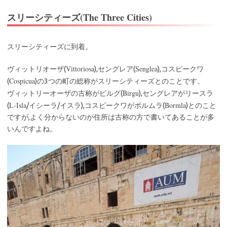
スリーシティーズ(The Three Cities)
スリーシティーズに到着。
Vittoriosa
Senglea
ヴィットリオーザ(
),セングレア(
),コスピークワ
Cospicua
(
)の3つの町の総称がスリーシティーズとのことです。
Birgu
ヴィットリーオーザの古称がビルグ(
),セングレアがリースラ
L-Isla
Bormla
(
/イシーラ/イスラ),コスピークワがボルムラ(
)とのこと
ですが,よく分からないのが住所は古称の方で書いてあることが多
いんですよね。