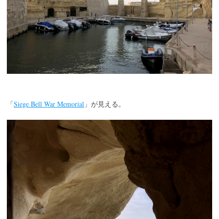
Siege Bell War Memorial
「
」が見える。