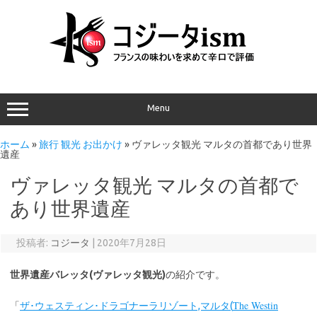
Menu
ホーム
»
旅行 観光 お出かけ
»
ヴァレッタ観光 マルタの首都であり世界
遺産
ヴァレッタ観光 マルタの首都で
あり世界遺産
投稿者:
コジータ
|
2020年7月28日
世界遺産バレッタ(ヴァレッタ観光)
の紹介です。
The Westin
「
ザ･ウェスティン･ドラゴナーラリゾート,マルタ(