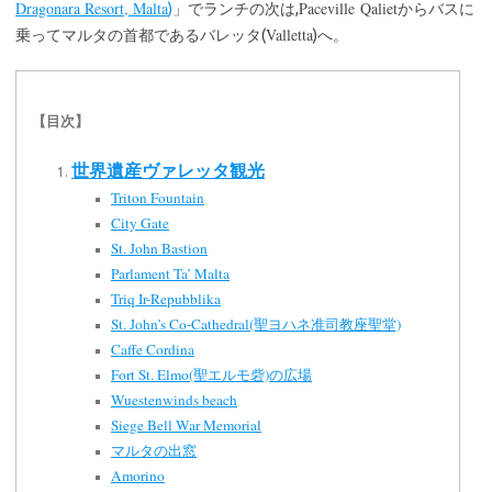
Dragonara Resort, Malta
Paceville Qaliet
)
」でランチの次は,
からバスに
Valletta
乗ってマルタの首都であるバレッタ(
)へ。
【目次】
世界遺産ヴァレッタ観光
Triton Fountain
City Gate
St. John Bastion
Parlament Ta’ Malta
Triq Ir-Repubblika
St. John’s Co-Cathedral(聖ヨハネ准司教座聖堂)
Caffe Cordina
Fort St. Elmo(聖エルモ砦)の広場
Wuestenwinds beach
Siege Bell War Memorial
マルタの出窓
Amorino