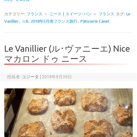
カテゴリー:
フランス
＞
ニース
|
スイーツ･パン
＞
フランス
タグ:
Le
Vanillier
,
☆8
,
2018年5月南フランス旅行
,
Pâtisserie Canet
Le Vanillier (ル･ヴァニーエ) Nice
マカロン ドゥ ニース
投稿者:
コジータ
|
2019年9月30日