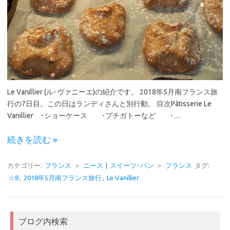
Le Vanillier (ル･ヴァニーエ)の紹介です。 2018年5月南フランス旅
行の7日目。この日はランディさんと別行動。 目次Pâtisserie Le
Vanillier ･ショーケース ･プチガトーなど ･…
続きを読む »
カテゴリー:
フランス
＞
ニース
|
スイーツ･パン
＞
フランス
タグ:
☆8
,
2018年5月南フランス旅行
,
Le Vanillier
ブログ内検索