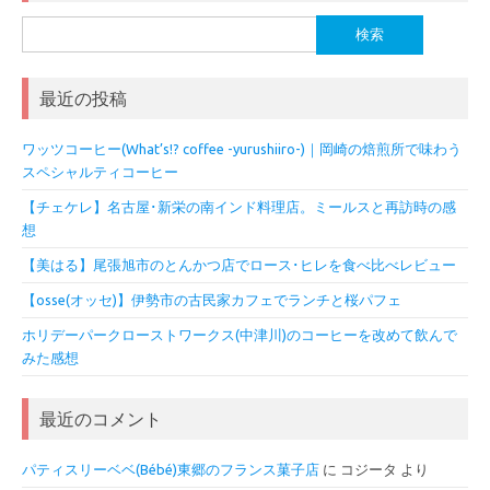
検
索:
最近の投稿
ワッツコーヒー(What’s!? coffee -yurushiiro-)｜岡崎の焙煎所で味わう
スペシャルティコーヒー
【チェケレ】名古屋･新栄の南インド料理店。ミールスと再訪時の感
想
【美はる】尾張旭市のとんかつ店でロース･ヒレを食べ比べレビュー
【osse(オッセ)】伊勢市の古民家カフェでランチと桜パフェ
ホリデーパークローストワークス(中津川)のコーヒーを改めて飲んで
みた感想
最近のコメント
パティスリーベベ(Bébé)東郷のフランス菓子店
に
コジータ
より