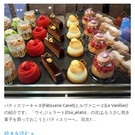
パティスリーキャネ(Pâtisserie Canet)とルヴァニーエ(Le Vanillier)
の紹介です。 「ウイ,ジェラート(Oui, jelato)」の次は,もう少し焼き
菓子を買っておこうとパティスリーへ。 目次1…
続きを読む »