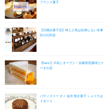
フランス菓子
【日摘み菓子店】味と人気は比例しない名東
区の行列店
【haru.】川名にオープン！自家焙煎珈琲とケ
ーキの店
パティスリー オノ 金沢 焼き菓子 ショコラは
ドモーリ