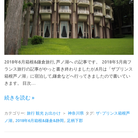
2018年6月箱根&鎌倉旅行, 芦ノ湖へ の記事です。 2018年5月南フ
ランス旅行の記事がやっと書き終わりましたが,6月は「ザプリンス
箱根芦ノ湖」に宿泊して,鎌倉などへ行ってきましたので書いてい
きます。 目次…
続きを読む »
カテゴリー:
旅行 観光 お出かけ
＞
神奈川県
タグ:
ザ･プリンス箱根芦
ノ湖
,
2018年6月箱根&鎌倉&静岡
,
足柄下郡