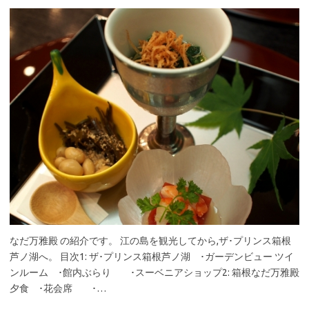
なだ万雅殿 の紹介です。 江の島を観光してから,ザ･プリンス箱根
芦ノ湖へ。 目次1: ザ･プリンス箱根芦ノ湖 ･ガーデンビュー ツイ
ンルーム ･館内ぶらり ･スーベニアショップ2: 箱根なだ万雅殿
夕食 ･花会席 ･…