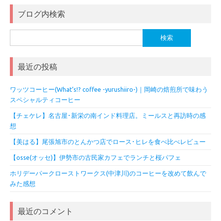
ブログ内検索
検
索:
最近の投稿
ワッツコーヒー(What’s!? coffee -yurushiiro-)｜岡崎の焙煎所で味わう
スペシャルティコーヒー
【チェケレ】名古屋･新栄の南インド料理店。ミールスと再訪時の感
想
【美はる】尾張旭市のとんかつ店でロース･ヒレを食べ比べレビュー
【osse(オッセ)】伊勢市の古民家カフェでランチと桜パフェ
ホリデーパークローストワークス(中津川)のコーヒーを改めて飲んで
みた感想
最近のコメント