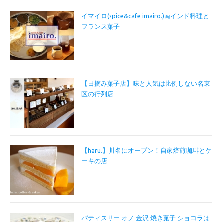
イマイロ(spice&cafe imairo.)南インド料理と
フランス菓子
【日摘み菓子店】味と人気は比例しない名東
区の行列店
【haru.】川名にオープン！自家焙煎珈琲とケ
ーキの店
パティスリー オノ 金沢 焼き菓子 ショコラは