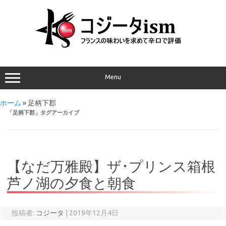
Menu
ホーム
»
足柄下郡
「
足柄下郡
」タグアーカイブ
【なだ万雅殿】ザ･プリンス箱根
芦ノ湖の夕食と朝食
投稿者:
コジータ
|
2019年12月4日