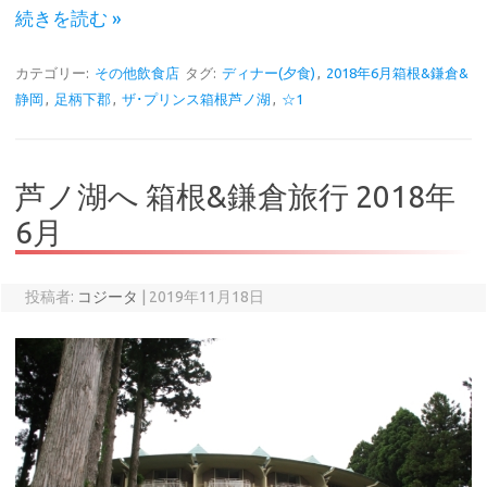
続きを読む »
カテゴリー:
その他飲食店
タグ:
ディナー(夕食)
,
2018年6月箱根&鎌倉&
静岡
,
足柄下郡
,
ザ･プリンス箱根芦ノ湖
,
☆1
芦ノ湖へ 箱根&鎌倉旅行 2018年
6月
投稿者:
コジータ
|
2019年11月18日