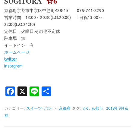
SUGiTORA
☆6
京都府京都市中京区中筋町488-15 075-741-8290
営業時間 13:00～20:30(L.O.20:00) 土日祝13:00～
22:00(L.O.21:30)
定休日 火曜日,その他不定休
駐車場 無
イートイン 有
ホームページ
twitter
instagram
Fa
X
Li
共
c
n
有
e
e
カテゴリー:
スイーツ･パン
＞
京都府
タグ:
☆6
,
京都市
,
2018年9月京
都
b
o