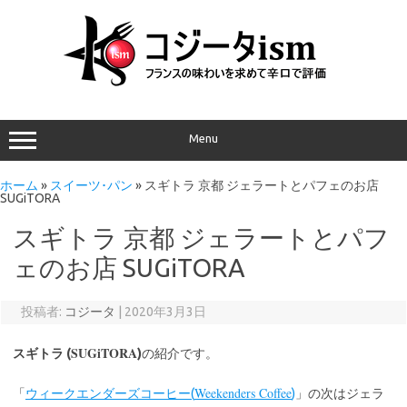
Menu
ホーム
»
スイーツ･パン
»
スギトラ 京都 ジェラートとパフェのお店
SUGiTORA
スギトラ 京都 ジェラートとパフ
ェのお店 SUGiTORA
投稿者:
コジータ
|
2020年3月3日
SUGiTORA
スギトラ (
)
の紹介です。
Weekenders Coffee
「
ウィークエンダーズコーヒー(
)
」の次はジェラ