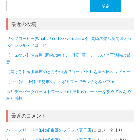
検
索:
最近の投稿
ワッツコーヒー(What’s!? coffee -yurushiiro-)｜岡崎の焙煎所で味わう
スペシャルティコーヒー
【チェケレ】名古屋･新栄の南インド料理店。ミールスと再訪時の感
想
【美はる】尾張旭市のとんかつ店でロース･ヒレを食べ比べレビュー
【osse(オッセ)】伊勢市の古民家カフェでランチと桜パフェ
ホリデーパークローストワークス(中津川)のコーヒーを改めて飲んで
みた感想
最近のコメント
パティスリーベベ(Bébé)東郷のフランス菓子店
に
コジータ
より