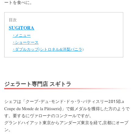
ートを食べに。
目次
SUGiTORA
メニュー
･
ショーケース
･
ダブルカップ(シトロネル&洋梨バニラ)
･
ジェラート専門店 スギトラ
La
シェフは「クープ･デュ･モンド･ドゥ･ラ･パティスリー2015(
Coupe du Monde de la Pâtisserie
)」で銀メダルを獲得した方のようで
す。要するにヴァローナのコンクールですが。
グランドハイアット東京からアンダーズ東京を経て,京都にオープ
ン。