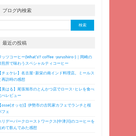
ブログ内検索
検
:
最近の投稿
ッツコーヒー(What’s!? coffee -yurushiiro-)｜岡崎の
焙煎所で味わうスペシャルティコーヒー
【チェケレ】名古屋･新栄の南インド料理店。ミールス
と再訪時の感想
【美はる】尾張旭市のとんかつ店でロース･ヒレを食べ
比べレビュー
【osse(オッセ)】伊勢市の古民家カフェでランチと桜
パフェ
ホリデーパークローストワークス(中津川)のコーヒーを
改めて飲んでみた感想