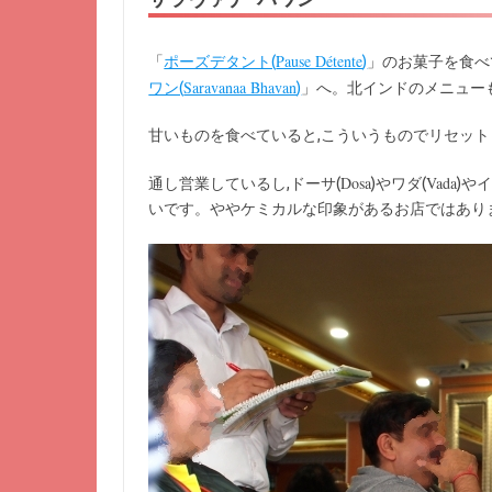
Pause Détente
「
ポーズデタント(
)
」のお菓子を食べ
Saravanaa Bhavan
ワン(
)
」へ。北インドのメニュー
甘いものを食べていると,こういうものでリセッ
Dosa
Vada
通し営業しているし,ドーサ(
)やワダ(
)や
いです。ややケミカルな印象があるお店ではあり