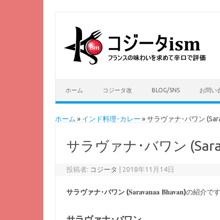
ホーム
コジータ改
BLOG/SNS
お問い
ホーム
»
インド料理･カレー
»
サラヴァナ･バワン (Sarav
サラヴァナ･バワン (Sarav
投稿者:
コジータ
|
2018年11月14日
Saravanaa Bhavan
サラヴァナ･バワン (
)
の紹介で
サラヴァナ･バワン