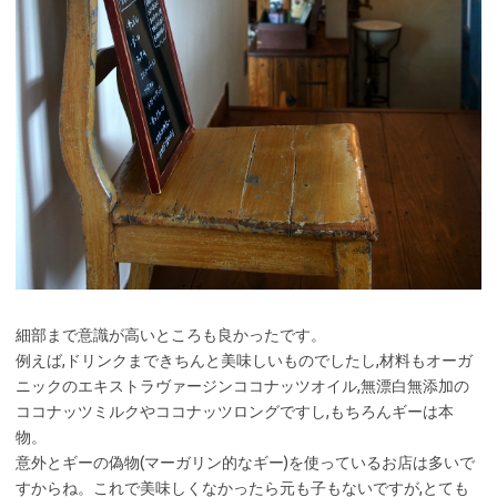
細部まで意識が高いところも良かったです。
例えば,ドリンクまできちんと美味しいものでしたし,材料もオーガ
ニックのエキストラヴァージンココナッツオイル,無漂白無添加の
ココナッツミルクやココナッツロングですし,もちろんギーは本
物。
意外とギーの偽物(マーガリン的なギー)を使っているお店は多いで
すからね。これで美味しくなかったら元も子もないですが,とても