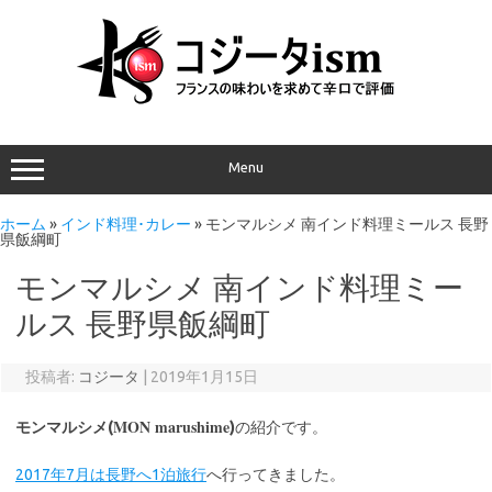
Menu
ホーム
»
インド料理･カレー
»
モンマルシメ 南インド料理ミールス 長野
県飯綱町
モンマルシメ 南インド料理ミー
ルス 長野県飯綱町
投稿者:
コジータ
|
2019年1月15日
MON marushime
モンマルシメ(
)
の紹介です。
2017年7月は長野へ1泊旅行
へ行ってきました。