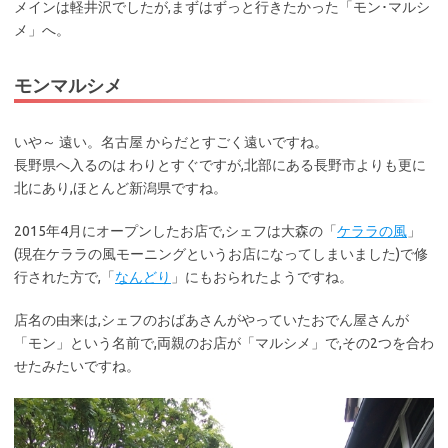
メインは軽井沢でしたが,まずはずっと行きたかった「モン･マルシ
メ」へ。
モンマルシメ
いや～ 遠い。名古屋 からだとすごく遠いですね。
長野県へ入るのは わりとすぐですが,北部にある長野市よりも更に
北にあり,ほとんど新潟県ですね。
2015年4月にオープンしたお店で,シェフは大森の「
ケララの風
」
(現在ケララの風モーニングというお店になってしまいました)で修
行された方で,「
なんどり
」にもおられたようですね。
店名の由来は,シェフのおばあさんがやっていたおでん屋さんが
「モン」という名前で,両親のお店が「マルシメ」で,その2つを合わ
せたみたいですね。