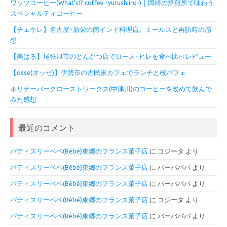
ワッツコーヒー(What’s!? coffee -yurushiiro-)｜岡崎の焙煎所で味わう
スペシャルティコーヒー
【チェケレ】名古屋･新栄の南インド料理店。ミールスと再訪時の感
想
【美はる】尾張旭市のとんかつ店でロース･ヒレを食べ比べレビュー
【osse(オッセ)】伊勢市の古民家カフェでランチと桜パフェ
ホリデーパークローストワークス(中津川)のコーヒーを改めて飲んで
みた感想
最近のコメント
パティスリーベベ(Bébé)東郷のフランス菓子店
に
コジータ
より
パティスリーベベ(Bébé)東郷のフランス菓子店
に
バーバパパ
より
パティスリーベベ(Bébé)東郷のフランス菓子店
に
バーバパパ
より
パティスリーベベ(Bébé)東郷のフランス菓子店
に
コジータ
より
パティスリーベベ(Bébé)東郷のフランス菓子店
に
バーバパパ
より