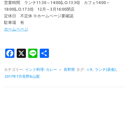
営業時間 ランチ11:30～14:00(L.O.13:30) カフェ14:00～
18:00(L.O.17:30) 12月～3月16:00閉店
定休日 不定休 ※ホームページ要確認
駐車場 有
ホームページ
Fa
X
Li
共
c
n
有
e
e
カテゴリー:
インド料理･カレー
＞
長野県
タグ:
☆9
,
ランチ(昼食)
,
2017年7月長野&山梨
b
o
o
k