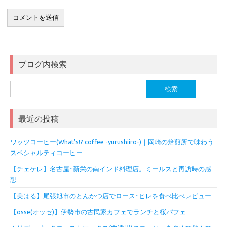
ブログ内検索
検
索:
最近の投稿
ワッツコーヒー(What’s!? coffee -yurushiiro-)｜岡崎の焙煎所で味わう
スペシャルティコーヒー
【チェケレ】名古屋･新栄の南インド料理店。ミールスと再訪時の感
想
【美はる】尾張旭市のとんかつ店でロース･ヒレを食べ比べレビュー
【osse(オッセ)】伊勢市の古民家カフェでランチと桜パフェ