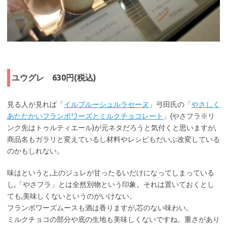
ユウグレ 630円(税込)
見る人が見れば「
イルプルーシュルラセーヌ
」弓田氏の「
やさしく
あたたかいフランボワーズとミルクチョコレート
」(やさフラ※リ
ンク先はトゥルティエール)が元ネタだろうと気付くと思いますが,
商品名もガラリと変えているし材料やレシピもだいぶ改変している
のかもしれない。
味はというと,上のジュレが甘ったるいだけになってしまっている
し,「やさフラ」とは全然別物という印象。それは置いておくとし
ても,美味しくないというのがいけない。
フランボワーズムースも酒は香りますが,芯のない味わい。
ミルクチョコの部分や底の生地も美味しくないですね。重さがあり