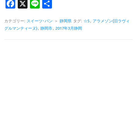
Fa
X
Li
共
c
n
有
e
e
カテゴリー:
スイーツ･パン
＞
静岡県
タグ:
☆5
,
アラメゾン(旧ラヴィ
グルマンティーヌ)
,
静岡市
,
2017年3月静岡
b
o
o
k