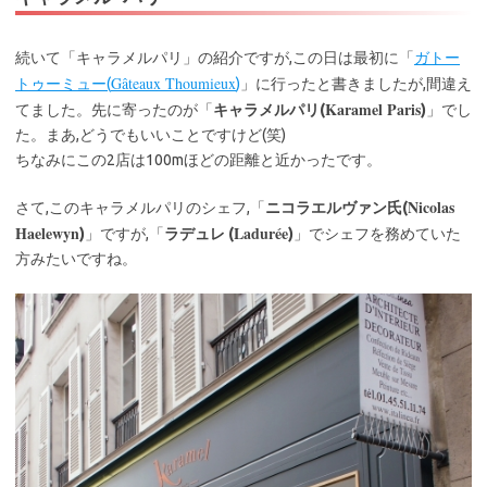
続いて「キャラメルパリ」の紹介ですが,この日は最初に「
ガトー
Gâteaux Thoumieux
トゥーミュー(
)
」に行ったと書きましたが,間違え
Karamel Paris
てました。先に寄ったのが「
キャラメルパリ(
)
」でし
た。まあ,どうでもいいことですけど(笑)
ちなみにこの2店は100mほどの距離と近かったです。
Nicolas
さて,このキャラメルパリのシェフ,「
ニコラエルヴァン氏(
Haelewyn
Ladurée
)
」ですが,「
ラデュレ (
)
」でシェフを務めていた
方みたいですね。