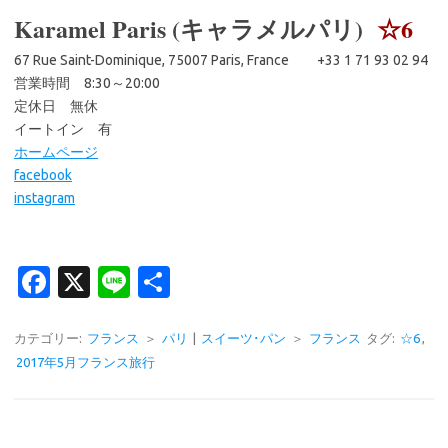
Karamel Paris (キャラメルパリ)
☆6
67 Rue Saint-Dominique, 75007 Paris, France +33 1 71 93 02 94
営業時間 8:30～20:00
定休日 無休
イートイン 有
ホームページ
facebook
instagram
Fa
X
Li
共
c
n
有
e
e
カテゴリー:
フランス
＞
パリ
|
スイーツ･パン
＞
フランス
タグ:
☆6
,
2017年5月フランス旅行
b
o
o