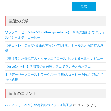
検
索:
最近の投稿
ワッツコーヒー(What’s!? coffee -yurushiiro-)｜岡崎の焙煎所で味わう
スペシャルティコーヒー
【チェケレ】名古屋･新栄の南インド料理店。ミールスと再訪時の感
想
【美はる】尾張旭市のとんかつ店でロース･ヒレを食べ比べレビュー
【osse(オッセ)】伊勢市の古民家カフェでランチと桜パフェ
ホリデーパークローストワークス(中津川)のコーヒーを改めて飲んで
みた感想
最近のコメント
パティスリーベベ(Bébé)東郷のフランス菓子店
に
コジータ
より