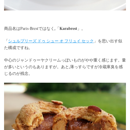
Karabrest
Paris-Brest
商品名は
ではなく,「
」。
「
シュルプリーズ ドゥ シュー オ フリュイ セック
」を思い出す似
た構成ですね。
中心のジャンドゥーヤクリームっぽいものがやや重く感じます。量
が多いというのもありますが。あと,薄っすらですが冷蔵庫臭を感
じるのが残念。