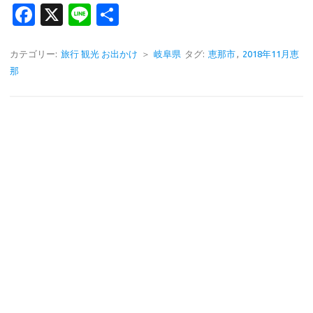
Fa
X
Li
共
c
n
有
e
e
カテゴリー:
旅行 観光 お出かけ
＞
岐阜県
タグ:
恵那市
,
2018年11月恵
那
b
o
o
k