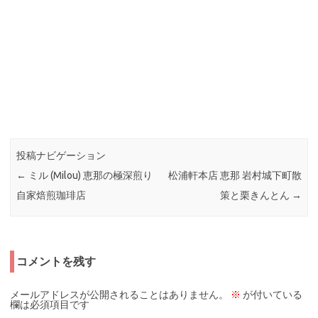
投稿ナビゲーション
←
ミル (Milou) 恵那の極深煎り
松浦軒本店 恵那 岩村城下町散
自家焙煎珈琲店
策と栗きんとん
→
コメントを残す
メールアドレスが公開されることはありません。
※
が付いている
欄は必須項目です