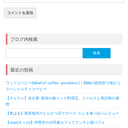
ブログ内検索
検
索:
最近の投稿
ワッツコーヒー(What’s!? coffee -yurushiiro-)｜岡崎の焙煎所で味わう
スペシャルティコーヒー
【チェケレ】名古屋･新栄の南インド料理店。ミールスと再訪時の感
想
【美はる】尾張旭市のとんかつ店でロース･ヒレを食べ比べレビュー
【osse(オッセ)】伊勢市の古民家カフェでランチと桜パフェ