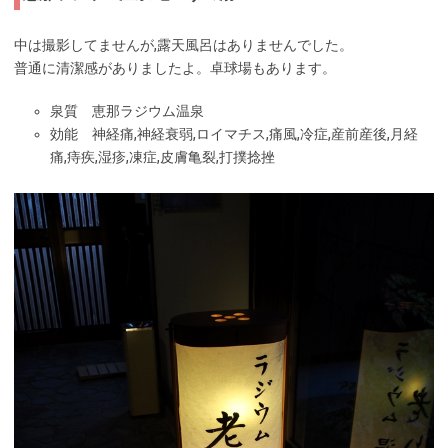
中は撮影してませんが,露天風呂はありませんでした。
普通に清潔感がありましたよ。卓球場もあります。
泉質 恵那ラジウム温泉
効能 神経痛,神経衰弱,ロイマチス,痛風,冷症,産前産後,月経
痛,痔疾,湿疹,凍症,皮膚亀裂,打撲捻挫