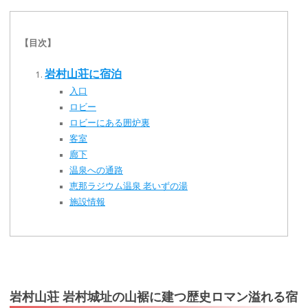
【目次】
岩村山荘に宿泊
入口
ロビー
ロビーにある囲炉裏
客室
廊下
温泉への通路
恵那ラジウム温泉 老いずの湯
施設情報
岩村山荘 岩村城址の山裾に建つ歴史ロマン溢れる宿