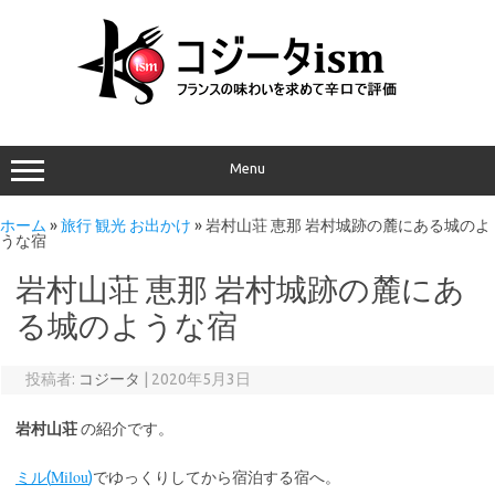
Menu
ホーム
»
旅行 観光 お出かけ
»
岩村山荘 恵那 岩村城跡の麓にある城のよ
うな宿
岩村山荘 恵那 岩村城跡の麓にあ
る城のような宿
投稿者:
コジータ
|
2020年5月3日
岩村山荘
の紹介です。
Milou
ミル(
)
でゆっくりしてから宿泊する宿へ。