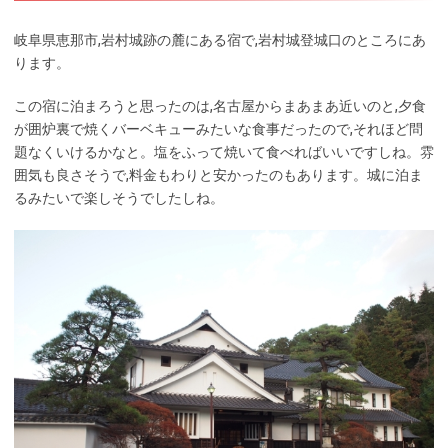
岐阜県恵那市,岩村城跡の麓にある宿で,岩村城登城口のところにあ
ります。
この宿に泊まろうと思ったのは,名古屋からまあまあ近いのと,夕食
が囲炉裏で焼くバーベキューみたいな食事だったので,それほど問
題なくいけるかなと。塩をふって焼いて食べればいいですしね。雰
囲気も良さそうで,料金もわりと安かったのもあります。城に泊ま
るみたいで楽しそうでしたしね。