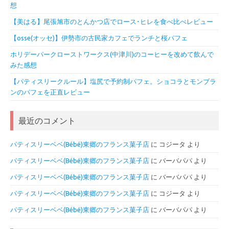
想
【美はる】尾張旭市のとんかつ店でロース･ヒレを食べ比べレビュー
【osse(オッセ)】伊勢市の古民家カフェでランチと桜パフェ
ホリデーパークローストワークス(中津川)のコーヒーを改めて飲んで
みた感想
【パティスリークルール】塩尻で予約制パフェ。ショコラとモンブラ
ンのパフェを正直レビュー
最近のコメント
パティスリーベベ(Bébé)東郷のフランス菓子店
に
コジータ
より
パティスリーベベ(Bébé)東郷のフランス菓子店
に
バーバパパ
より
パティスリーベベ(Bébé)東郷のフランス菓子店
に
バーバパパ
より
パティスリーベベ(Bébé)東郷のフランス菓子店
に
コジータ
より
パティスリーベベ(Bébé)東郷のフランス菓子店
に
バーバパパ
より