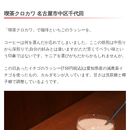
喫茶クロカワ 名古屋市中区千代田
「喫茶クロカワ」で珈琲といちごのラッシーを。
コーヒーは何を選んだか忘れてしまいました。ここの焙煎は中煎り
から深煎りで,自分の好みとは違いますが,ただ苦くてペラい味とい
う印象ではないです。ケニアを選びがちだからかもしれませんが。
この日あったイチゴのラッシー(750円税込)は愛知県産の減農薬イ
チゴを使ったもの。カルダモンが入っています。甘さは洗双糖と椰
子糖で調整しているようです。