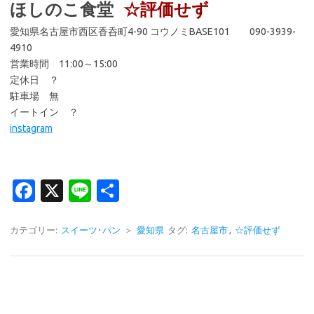
ほしのこ食堂
☆評価せず
愛知県名古屋市西区香呑町4-90 コウノミBASE101 090-3939-
4910
営業時間 11:00～15:00
定休日 ？
駐車場 無
イートイン ？
instagram
Fa
X
Li
共
c
n
有
e
e
カテゴリー:
スイーツ･パン
＞
愛知県
タグ:
名古屋市
,
☆評価せず
b
o
o