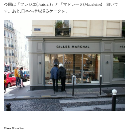
Fraisier
Madeleine
今回は「フレジエ(
)」と「マドレーヌ(
)」狙いで
す。あと,日本へ持ち帰るケークを。
Rue Berthe