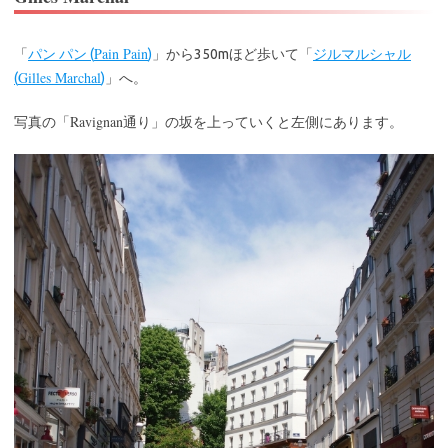
Pain Pain
「
パン パン (
)
」から350mほど歩いて「
ジルマルシャル
Gilles Marchal
(
)
」へ。
Ravignan
写真の「
通り」の坂を上っていくと左側にあります。