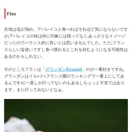
Flan
生地は塩が強め。アパレイユと食べればそれほど気にならないです
が,アパレイユの味は特に印象には残ってなく,あっさりなイメージ
だったのでバランス的に良いとは思いませんでした。ただ,フラン
スらしい塩使いですし食べ慣れるとこれを好むようになる可能性は
あるのかもしれない。
Grandin
今のところフランは「
グランダン(
)
」のが一番好きですね。
グランダンはイル=ド=フランス圏のランキングで一番上にしてあ
るんですが,一度しか行ってないのもあるしちょっと不安ではあり
ます。また行ってみないとなぁ。