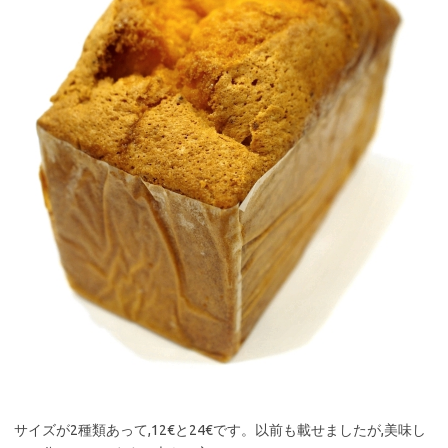
サイズが2種類あって,12€と24€です。以前も載せましたが,美味し