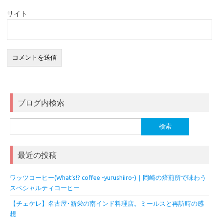
サイト
ブログ内検索
検
索:
最近の投稿
ワッツコーヒー(What’s!? coffee -yurushiiro-)｜岡崎の焙煎所で味わう
スペシャルティコーヒー
【チェケレ】名古屋･新栄の南インド料理店。ミールスと再訪時の感
想