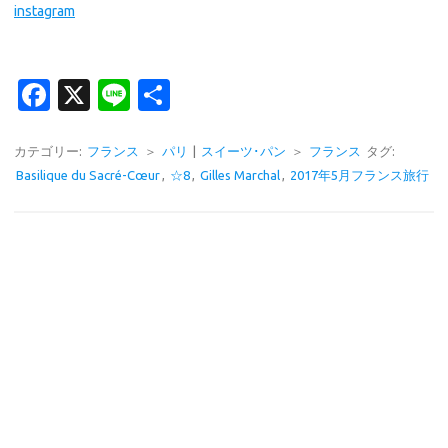
instagram
Fa
X
Li
共
c
n
有
e
e
カテゴリー:
フランス
＞
パリ
|
スイーツ･パン
＞
フランス
タグ:
Basilique du Sacré-Cœur
,
☆8
,
Gilles Marchal
,
2017年5月フランス旅行
b
o
o
k