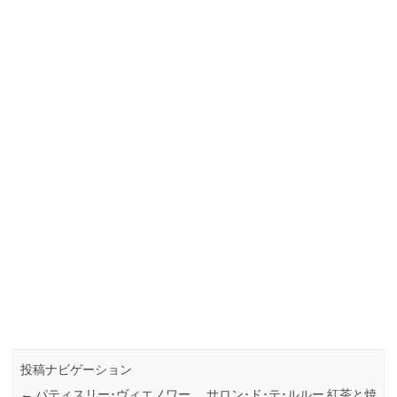
投稿ナビゲーション
←
パティスリー･ヴィエノワー
サロン･ド･テ･ルルー 紅茶と焼