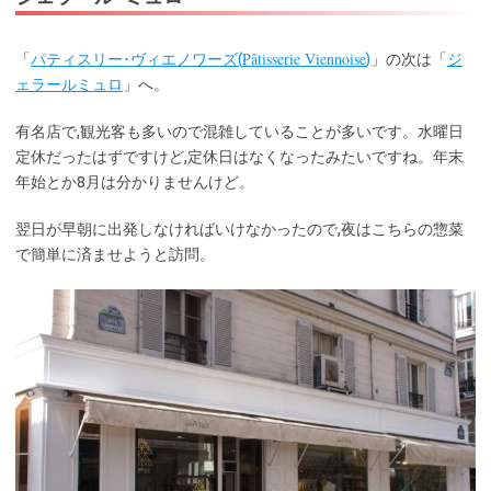
Pâtisserie Viennoise
「
パティスリー･ヴィエノワーズ(
)
」の次は「
ジ
ェラールミュロ
」へ。
有名店で,観光客も多いので混雑していることが多いです。水曜日
定休だったはずですけど,定休日はなくなったみたいですね。年末
年始とか8月は分かりませんけど。
翌日が早朝に出発しなければいけなかったので,夜はこちらの惣菜
で簡単に済ませようと訪問。