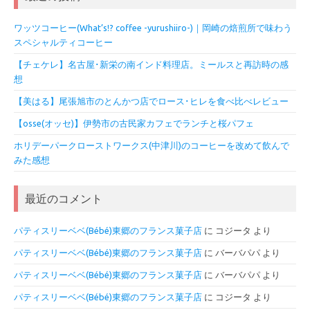
ワッツコーヒー(What’s!? coffee -yurushiiro-)｜岡崎の焙煎所で味わう
スペシャルティコーヒー
【チェケレ】名古屋･新栄の南インド料理店。ミールスと再訪時の感
想
【美はる】尾張旭市のとんかつ店でロース･ヒレを食べ比べレビュー
【osse(オッセ)】伊勢市の古民家カフェでランチと桜パフェ
ホリデーパークローストワークス(中津川)のコーヒーを改めて飲んで
みた感想
最近のコメント
パティスリーベベ(Bébé)東郷のフランス菓子店
に
コジータ
より
パティスリーベベ(Bébé)東郷のフランス菓子店
に
バーバパパ
より
パティスリーベベ(Bébé)東郷のフランス菓子店
に
バーバパパ
より
パティスリーベベ(Bébé)東郷のフランス菓子店
に
コジータ
より