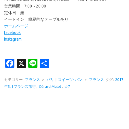
営業時間 7:00～20:00
定休日 無
イートイン 簡易的なテーブルあり
ホームページ
facebook
instagram
Fa
X
Li
共
c
n
有
e
e
カテゴリー:
フランス
＞
パリ
|
スイーツ･パン
＞
フランス
タグ:
2017
年5月フランス旅行
,
Gérard Mulot
,
☆7
b
o
o
k