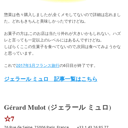
惣菜は色々購入しましたが,全くメモしてないので詳細は忘れまし
た。どれもきちんと美味しかったですけどね。
お菓子の方は,このお店は当たり外れが大きいかもしれない。ハズ
レと言っても一定以上のレベルにはあるんですけどね。
しばらくここの生菓子を食べてないので,次回は食べてみようかな
と思っています。
これで
2017年5月フランス旅行
の6日目が終了です。
ジェラール ミュロ 記事一覧はこちら
Gérard Mulot
(
ジェラール ミュロ
)
☆7
76 Rue de Seine, 75006 Paris, France +33 1 43 26 85 77