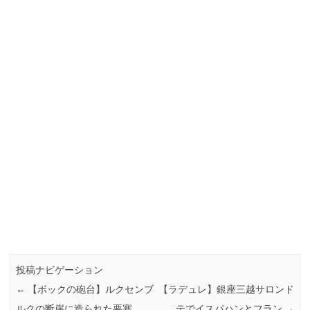
投稿ナビゲーション
←
【ボックの砲台】ルクセンブ
【ラデュレ】銀座三越サロンド
ルクの断崖に造られた要塞
テでイスパハンとフラン
→