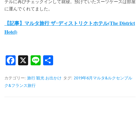
テルに再びチェックインして就寝。預けていたスーツケースは部屋
に運んでくれてました。
【記事】マルタ旅行 ザ･ディストリクトホテル(The District
Hotel)
Fa
X
Li
共
c
n
有
e
e
カテゴリー:
旅行 観光 お出かけ
タグ:
2019年6月マルタ&ルクセンブル
ク&フランス旅行
b
o
o
k