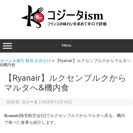
Menu
ホーム
»
旅行 観光 お出かけ
»
【Ryanair】ルクセンブルクからマルタへ
&機内食
【Ryanair】ルクセンブルクから
マルタへ&機内食
投稿者:
コジータ
|
2020年12月18日
Ryanair
(格安航空会社)でルクセンブルクからマルタへ戻る。機内
で食べた食事も紹介します。