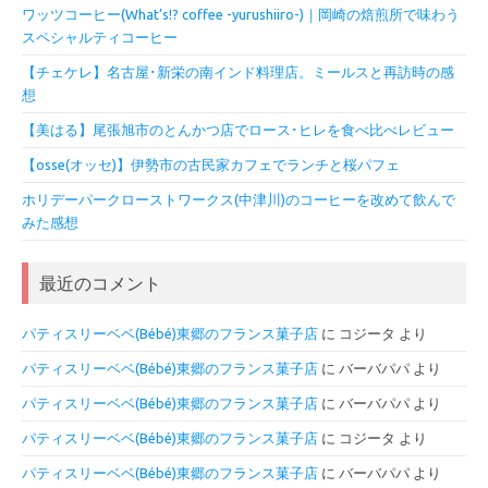
ワッツコーヒー(What’s!? coffee -yurushiiro-)｜岡崎の焙煎所で味わう
スペシャルティコーヒー
【チェケレ】名古屋･新栄の南インド料理店。ミールスと再訪時の感
想
【美はる】尾張旭市のとんかつ店でロース･ヒレを食べ比べレビュー
【osse(オッセ)】伊勢市の古民家カフェでランチと桜パフェ
ホリデーパークローストワークス(中津川)のコーヒーを改めて飲んで
みた感想
最近のコメント
パティスリーベベ(Bébé)東郷のフランス菓子店
に
コジータ
より
パティスリーベベ(Bébé)東郷のフランス菓子店
に
バーバパパ
より
パティスリーベベ(Bébé)東郷のフランス菓子店
に
バーバパパ
より
パティスリーベベ(Bébé)東郷のフランス菓子店
に
コジータ
より
パティスリーベベ(Bébé)東郷のフランス菓子店
に
バーバパパ
より