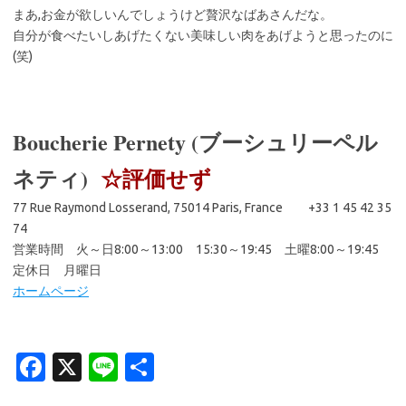
まあ,お金が欲しいんでしょうけど贅沢なばあさんだな。
自分が食べたいしあげたくない美味しい肉をあげようと思ったのに
(笑)
Boucherie Pernety (ブーシュリーペル
ネティ)
☆評価せず
77 Rue Raymond Losserand, 75014 Paris, France +33 1 45 42 35
74
営業時間 火～日8:00～13:00 15:30～19:45 土曜8:00～19:45
定休日 月曜日
ホームページ
Fa
X
Li
共
c
n
有