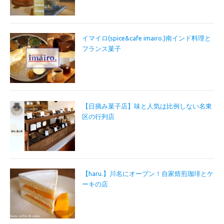
イマイロ(spice&cafe imairo.)南インド料理と
フランス菓子
【日摘み菓子店】味と人気は比例しない名東
区の行列店
【haru.】川名にオープン！自家焙煎珈琲とケ
ーキの店