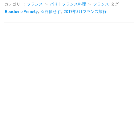
e
e
カテゴリー:
フランス
＞
パリ
|
フランス料理
＞
フランス
タグ:
Boucherie Pernety
,
☆評価せず
,
2017年5月フランス旅行
b
o
o
k