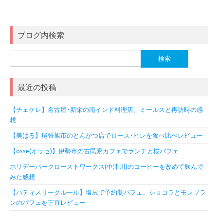
ブログ内検索
検
索:
最近の投稿
【チェケレ】名古屋･新栄の南インド料理店。ミールスと再訪時の感
想
【美はる】尾張旭市のとんかつ店でロース･ヒレを食べ比べレビュー
【osse(オッセ)】伊勢市の古民家カフェでランチと桜パフェ
ホリデーパークローストワークス(中津川)のコーヒーを改めて飲んで
みた感想
【パティスリークルール】塩尻で予約制パフェ。ショコラとモンブラ
ンのパフェを正直レビュー