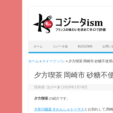
ホーム
コジータ改
BLOG/SNS
お問い
ホーム
»
スイーツ･パン
»
夕方喫茶 岡崎市 砂糖不使
夕方喫茶 岡崎市 砂糖
投稿者:
コジータ
|
2020年2月18日
夕方喫茶
の紹介です。
大井川鐵道 きかんしゃトーマス
とお別れして,岡