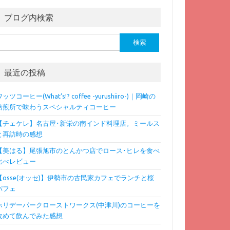
ブログ内検索
検
:
最近の投稿
ッツコーヒー(What’s!? coffee -yurushiiro-)｜岡崎の
焙煎所で味わうスペシャルティコーヒー
【チェケレ】名古屋･新栄の南インド料理店。ミールス
と再訪時の感想
【美はる】尾張旭市のとんかつ店でロース･ヒレを食べ
比べレビュー
【osse(オッセ)】伊勢市の古民家カフェでランチと桜
パフェ
ホリデーパークローストワークス(中津川)のコーヒーを
改めて飲んでみた感想