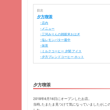
目次
夕方喫茶
店内
･
メニュー
･
三河みりんの雑穀米おはぎ
･
塩レモンバター最中
･
抹茶
･
ミルクコーヒー 夕闇 アイス
･
夕方ブレンドコーヒー ホット
･
夕方喫茶
2018年6月16日にオープンしたお店。
当時, たまたま見つけて気になっていましたが,