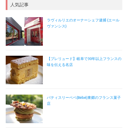
人気記事
ラヴィルリエのオーナーシェフ逮捕 (エール
ヴァンシス)
【プレリュード】岐阜で30年以上フランスの
味を伝える名店
パティスリーベベ(Bébé)東郷のフランス菓子
店