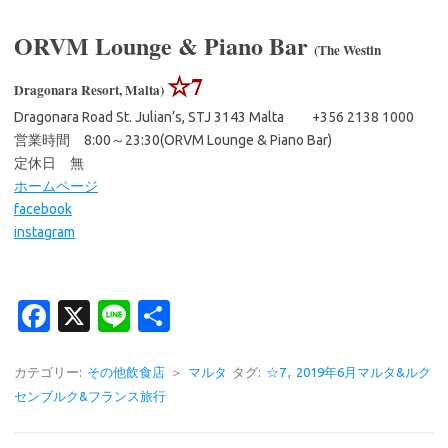
ORVM Lounge & Piano Bar
(The Westin
☆7
Dragonara Resort, Malta)
Dragonara Road St. Julian’s, STJ 3143 Malta +356 2138 1000
営業時間 8:00～23:30(ORVM Lounge & Piano Bar)
定休日 無
ホームページ
facebook
instagram
Fa
X
Li
共
c
n
有
e
e
カテゴリー:
その他飲食店
＞
マルタ
タグ:
☆7
,
2019年6月マルタ&ルク
センブルク&フランス旅行
b
o