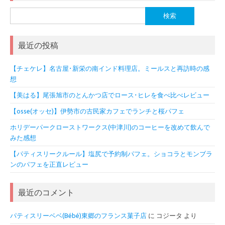
検
索:
最近の投稿
【チェケレ】名古屋･新栄の南インド料理店。ミールスと再訪時の感
想
【美はる】尾張旭市のとんかつ店でロース･ヒレを食べ比べレビュー
【osse(オッセ)】伊勢市の古民家カフェでランチと桜パフェ
ホリデーパークローストワークス(中津川)のコーヒーを改めて飲んで
みた感想
【パティスリークルール】塩尻で予約制パフェ。ショコラとモンブラ
ンのパフェを正直レビュー
最近のコメント
パティスリーベベ(Bébé)東郷のフランス菓子店
に
コジータ
より