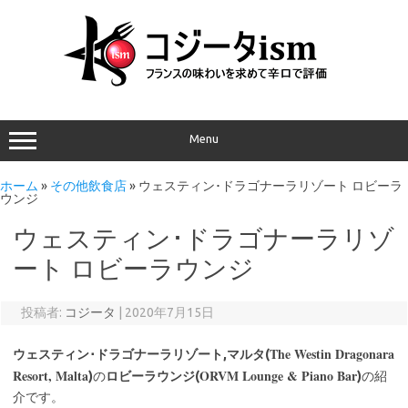
Menu
ホーム
»
その他飲食店
»
ウェスティン･ドラゴナーラリゾート ロビーラ
ウンジ
ウェスティン･ドラゴナーラリゾ
ート ロビーラウンジ
投稿者:
コジータ
|
2020年7月15日
The Westin Dragonara
ウェスティン･ドラゴナーラリゾート,マルタ(
Resort, Malta
ORVM Lounge & Piano Bar
)
の
ロビーラウンジ(
)
の紹
介です。