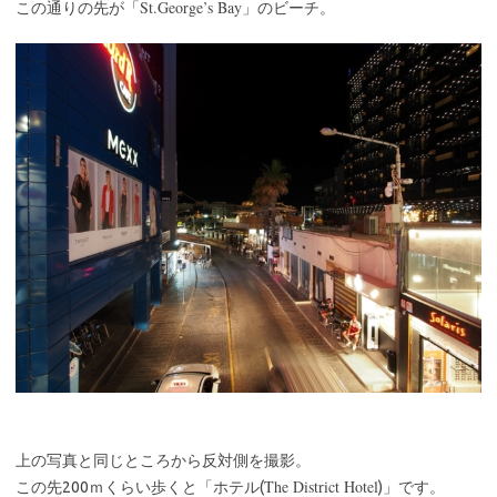
St.George’s Bay
この通りの先が「
」のビーチ。
上の写真と同じところから反対側を撮影。
The District Hotel
この先200ｍくらい歩くと「ホテル(
)」です。