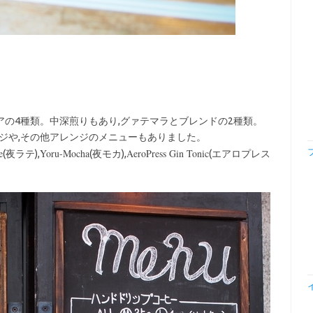
ニアの4種類。中深煎りもあり,グァテマラとブレンドの2種類。
ジや,その他アレンジのメニューもありました。
e
Yoru-Mocha
AeroPress Gin Tonic
(夜ラテ),
(夜モカ),
(エアロプレス