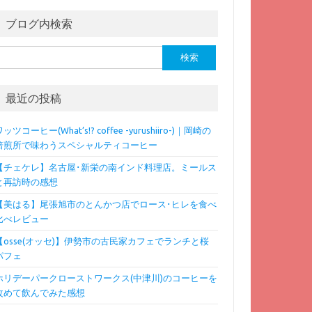
ブログ内検索
検
:
最近の投稿
ッツコーヒー(What’s!? coffee -yurushiiro-)｜岡崎の
焙煎所で味わうスペシャルティコーヒー
【チェケレ】名古屋･新栄の南インド料理店。ミールス
と再訪時の感想
【美はる】尾張旭市のとんかつ店でロース･ヒレを食べ
比べレビュー
【osse(オッセ)】伊勢市の古民家カフェでランチと桜
パフェ
ホリデーパークローストワークス(中津川)のコーヒーを
改めて飲んでみた感想