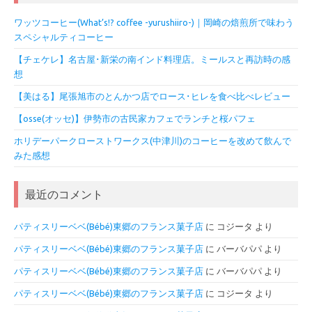
ワッツコーヒー(What’s!? coffee -yurushiiro-)｜岡崎の焙煎所で味わう
スペシャルティコーヒー
【チェケレ】名古屋･新栄の南インド料理店。ミールスと再訪時の感
想
【美はる】尾張旭市のとんかつ店でロース･ヒレを食べ比べレビュー
【osse(オッセ)】伊勢市の古民家カフェでランチと桜パフェ
ホリデーパークローストワークス(中津川)のコーヒーを改めて飲んで
みた感想
最近のコメント
パティスリーベベ(Bébé)東郷のフランス菓子店
に
コジータ
より
パティスリーベベ(Bébé)東郷のフランス菓子店
に
バーバパパ
より
パティスリーベベ(Bébé)東郷のフランス菓子店
に
バーバパパ
より
パティスリーベベ(Bébé)東郷のフランス菓子店
に
コジータ
より