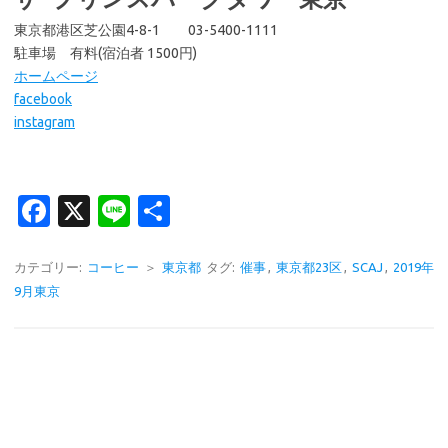
東京都港区芝公園4-8-1 03-5400-1111
駐車場 有料(宿泊者 1500円)
ホームページ
facebook
instagram
Fa
X
Li
共
c
n
有
e
e
カテゴリー:
コーヒー
＞
東京都
タグ:
催事
,
東京都23区
,
SCAJ
,
2019年
9月東京
b
o
o
k