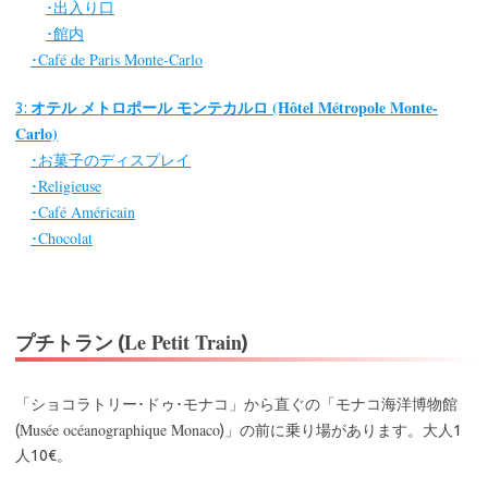
出入り口
･
館内
･
Café de Paris Monte-Carlo
･
オテル メトロポール モンテカルロ (Hôtel Métropole Monte-
3:
Carlo)
お菓子のディスプレイ
･
Religieuse
･
Café Américain
･
Chocolat
･
Le Petit Train
プチトラン (
)
「ショコラトリー･ドゥ･モナコ」から直ぐの「モナコ海洋博物館
Musée océanographique Monaco
(
)」の前に乗り場があります。大人1
人10€。