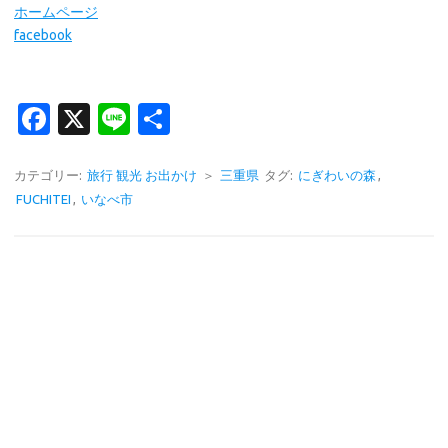
ホームページ
facebook
Fa
X
Li
共
c
n
有
e
e
カテゴリー:
旅行 観光 お出かけ
＞
三重県
タグ:
にぎわいの森
,
FUCHITEI
,
いなべ市
b
o
o
k