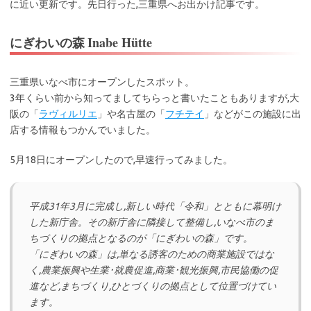
に近い更新です。先日行った,三重県へお出かけ記事です。
Inabe Hütte
にぎわいの森
三重県いなべ市にオープンしたスポット。
3年くらい前から知ってましてちらっと書いたこともありますが,大
阪の「
ラヴィルリエ
」や名古屋の「
フチテイ
」などがこの施設に出
店する情報もつかんでいました。
5月18日にオープンしたので,早速行ってみました。
平成31年3月に完成し,新しい時代「令和」とともに幕明け
した新庁舎。その新庁舎に隣接して整備し,いなべ市のま
ちづくりの拠点となるのが「にぎわいの森」です。
「にぎわいの森」は,単なる誘客のための商業施設ではな
く,農業振興や生業･就農促進,商業･観光振興,市民協働の促
進など,まちづくり,ひとづくりの拠点として位置づけてい
ます。