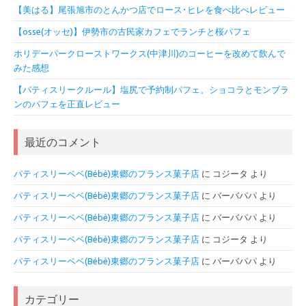
【美はる】尾張旭市のとんかつ店でロース･ヒレを食べ比べレビュー
【osse(オッセ)】伊勢市の古民家カフェでランチと桜パフェ
ホリデーパークローストワークス(中津川)のコーヒーを改めて飲んで
みた感想
【パティスリークルール】塩尻で予約制パフェ。ショコラとモンブラ
ンのパフェを正直レビュー
最近のコメント
パティスリーベベ(Bébé)東郷のフランス菓子店
に
コジータ
より
パティスリーベベ(Bébé)東郷のフランス菓子店
に
バーバパパ
より
パティスリーベベ(Bébé)東郷のフランス菓子店
に
バーバパパ
より
パティスリーベベ(Bébé)東郷のフランス菓子店
に
コジータ
より
パティスリーベベ(Bébé)東郷のフランス菓子店
に
バーバパパ
より
カテゴリー