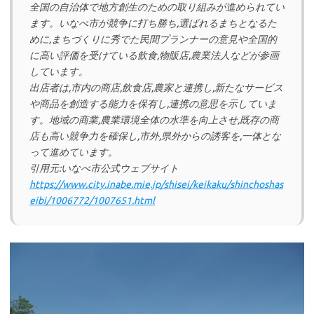
全国の自治体で地方創生のための取り組みが進められてい
ます。いなべ市が競争に打ち勝ち,選ばれるまちとなるた
めに,まちづくりに秀でた民間プランナーの意見や全国的
に高い評価を受けている飲食,物販店,農業法人などが参画
しています。
出店者は,市内の商店,飲食店,農家と連携し,新たなサービス
や商品を創造する能力を保有し,連携の意思を示していま
す。地域の商業,農業環境全体の水準を向上させ,既存の商
店も高い競争力を確保し,市外,県外からの誘客を,一体とな
って進めています。
引用元:いなべ市公式ウェブサイト
https://www.city.inabe.mie.jp/shisei/keikaku/shinchoshas
eibi/1006772/1007651.html