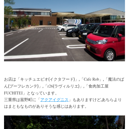
Cafe Rob
お店は「キッチュエビオ(イクタフード)」,「
」,「魔法のぱ
r26
ん(プーフレカンテ)」,「
(ラヴィルリエ)」,「食肉加工屋
FUCHITEI
」となっています。
三重県は菰野町に「
アクアイグニス
」もありますけど,あちらより
はまともなものがありそうな感じはあります。