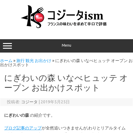
Menu
ホーム
»
旅行 観光 お出かけ
»
にぎわいの森 いなべヒュッテ オープン お
出かけスポット
にぎわいの森 いなべヒュッテ オ
ープン お出かけスポット
投稿者:
コジータ
|
2019年5月25日
にぎわいの森
の紹介です。
ブログ記事のアップ
が全然追いつきませんが,わりとリアルタイム