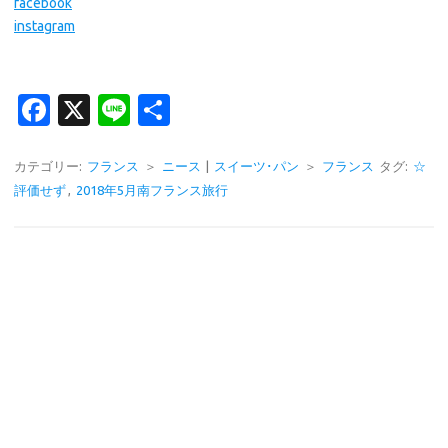
facebook
instagram
Fa
X
Li
共
c
n
有
e
e
カテゴリー:
フランス
＞
ニース
|
スイーツ･パン
＞
フランス
タグ:
☆
評価せず
,
2018年5月南フランス旅行
b
o
o
k