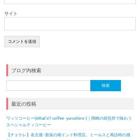
サイト
ブログ内検索
検
索:
最近の投稿
ワッツコーヒー(What’s!? coffee -yurushiiro-)｜岡崎の焙煎所で味わう
スペシャルティコーヒー
【チェケレ】名古屋･新栄の南インド料理店。ミールスと再訪時の感