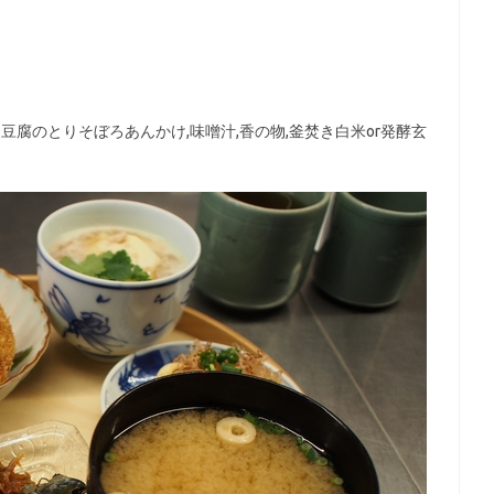
豆腐のとりそぼろあんかけ,味噌汁,香の物,釜焚き白米or発酵玄