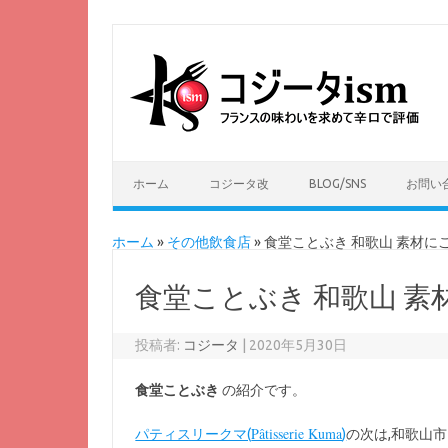
ホーム
コジータ改
BLOG/SNS
お問い
ホーム
»
その他飲食店
»
食堂ことぶき 和歌山 素材
食堂ことぶき 和歌山 
投稿者:
コジータ
|
2020年5月30日
食堂ことぶき
の紹介です。
Pâtisserie Kuma
パティスリークマ(
)
の次は,和歌山