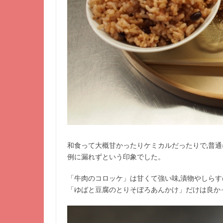
和食って大概甘かったりケミカルだったりで,普通
例に漏れずという印象でした。
「牛肉のコロッケ」は甘くて強い味,漬物やしら
「ゆばと豆腐のとりそぼろあんかけ」だけは良か