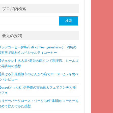
ブログ内検索
検
:
最近の投稿
ッツコーヒー(What’s!? coffee -yurushiiro-)｜岡崎の
焙煎所で味わうスペシャルティコーヒー
【チェケレ】名古屋･新栄の南インド料理店。ミールス
と再訪時の感想
【美はる】尾張旭市のとんかつ店でロース･ヒレを食べ
比べレビュー
【osse(オッセ)】伊勢市の古民家カフェでランチと桜
パフェ
ホリデーパークローストワークス(中津川)のコーヒーを
改めて飲んでみた感想