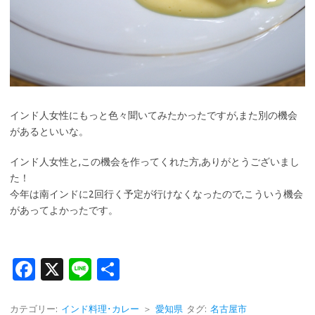
インド人女性にもっと色々聞いてみたかったですが,また別の機会
があるといいな。
インド人女性と,この機会を作ってくれた方,ありがとうございまし
た！
今年は南インドに2回行く予定が行けなくなったので,こういう機会
があってよかったです。
Fa
X
Li
共
c
n
有
e
e
カテゴリー:
インド料理･カレー
＞
愛知県
タグ:
名古屋市