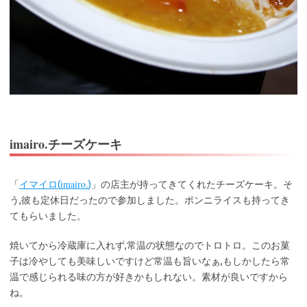
imairo.チーズケーキ
imairo.
「
イマイロ(
)
」の店主が持ってきてくれたチーズケーキ。そ
う,彼も定休日だったので参加しました。ポンニライスも持ってき
てもらいました。
焼いてから冷蔵庫に入れず,常温の状態なのでトロトロ。このお菓
子は冷やしても美味しいですけど常温も旨いなぁ,もしかしたら常
温で感じられる味の方が好きかもしれない。素材が良いですから
ね。