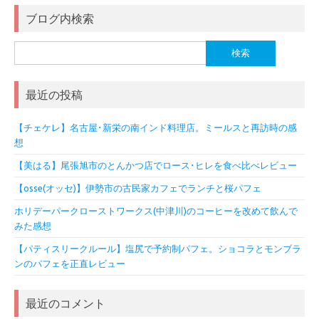
ブログ内検索
検
索:
最近の投稿
【チェケレ】名古屋･新栄の南インド料理店。ミールスと再訪時の感
想
【美はる】尾張旭市のとんかつ店でロース･ヒレを食べ比べレビュー
【osse(オッセ)】伊勢市の古民家カフェでランチと桜パフェ
ホリデーパークローストワークス(中津川)のコーヒーを改めて飲んで
みた感想
【パティスリークルール】塩尻で予約制パフェ。ショコラとモンブラ
ンのパフェを正直レビュー
最近のコメント