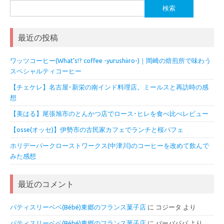
検
索:
最近の投稿
ワッツコーヒー(What’s!? coffee -yurushiiro-)｜岡崎の焙煎所で味わう
スペシャルティコーヒー
【チェケレ】名古屋･新栄の南インド料理店。ミールスと再訪時の感
想
【美はる】尾張旭市のとんかつ店でロース･ヒレを食べ比べレビュー
【osse(オッセ)】伊勢市の古民家カフェでランチと桜パフェ
ホリデーパークローストワークス(中津川)のコーヒーを改めて飲んで
みた感想
最近のコメント
パティスリーベベ(Bébé)東郷のフランス菓子店
に
コジータ
より
パティスリーベベ(Bébé)東郷のフランス菓子店
に
バーバパパ
より