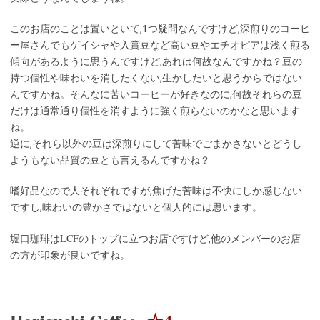
このお店のことは置いといて,1つ疑問なんですけど,深煎りのコーヒ
ー屋さんでもゲイシャや入賞豆など高い豆やエチオピアは浅く煎る
傾向があるように思うんですけど,あれは何故なんですかね？豆の
持つ個性や味わいを消したくない,生かしたいと思うからではない
んですかね。そんなに苦いコーヒーが好きなのに,何故それらの豆
だけは通常通り個性を消すように強く煎らないのかなと思います
ね。
逆に,それら以外の豆は深煎りにして苦味でごまかさないとどうし
ようもない品質の豆とも言えるんですかね？
嗜好品なので人それぞれですが,焦げた苦味は不快にしか感じない
ですし,味わいの豊かさではないと個人的には思います。
LCF
堀口珈琲は
のトップに立つお店ですけど,他のメンバーのお店
の方が印象が良いですね。