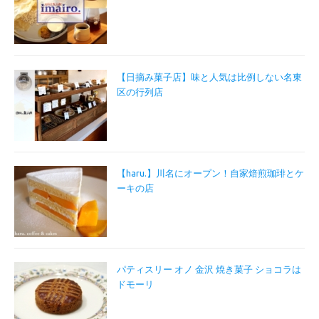
【日摘み菓子店】味と人気は比例しない名東
区の行列店
【haru.】川名にオープン！自家焙煎珈琲とケ
ーキの店
パティスリー オノ 金沢 焼き菓子 ショコラは
ドモーリ