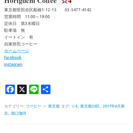
Horiguchi Coffee
☆4
東京都世田谷区船橋1-12-15 03-5477-4142
営業時間 11:00～19:00
定休日 第3水曜日
駐車場 無
イートイン 有
自家焙煎コーヒー
ホームページ
facebook
instagram
Fa
X
Li
共
c
n
有
e
e
カテゴリー:
コーヒー
＞
東京都
タグ:
☆4
,
東京都23区
,
2017年6月東
京
,
堀口珈琲
b
o