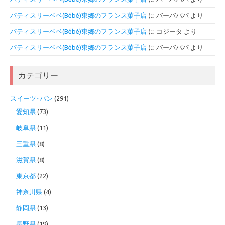
パティスリーベベ(Bébé)東郷のフランス菓子店
に
バーバパパ
より
パティスリーベベ(Bébé)東郷のフランス菓子店
に
コジータ
より
パティスリーベベ(Bébé)東郷のフランス菓子店
に
バーバパパ
より
カテゴリー
スイーツ･パン
(291)
愛知県
(73)
岐阜県
(11)
三重県
(8)
滋賀県
(8)
東京都
(22)
神奈川県
(4)
静岡県
(13)
長野県
(19)