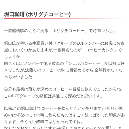
堀口珈琲 (ホリグチコーヒー)
千歳船橋駅の近くにある「ホリグチコーヒー」で時間つぶし。
LCF
堀口氏が率いる生豆買い付けグループの
メンバーのお店は名古
屋にもいくつかありますが,一番有名なのが「コーヒーカジタ」で
しょうか。
LCF
同じく
メンバーである岐阜の「シェルパコーヒー」が以前は好
きでしたが,浅煎りのコーヒーの味に目覚めてから,全然行かなくな
っちゃいました。
自分も最初は煎りが深めのコーヒーを普通に飲んでましたからね。
LCF
この
グループの焙煎は共通して深めだと思います。
以前,この堀口珈琲でコーヒーを飲んだことがありますが,煎りが強
めのはずなのにその時に飲んだものはすごく酸っぱかった印象があ
ります。全く良い酸味ではなかったですね。
なんだかおかしかったですが,確認しておきたかったので再訪しま