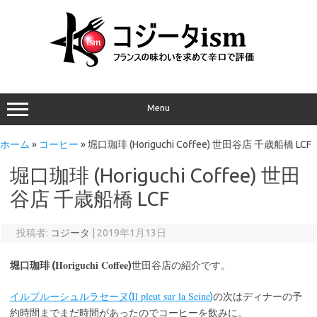
Menu
ホーム
»
コーヒー
»
堀口珈琲 (Horiguchi Coffee) 世田谷店 千歳船橋 LCF
堀口珈琲 (Horiguchi Coffee) 世田
谷店 千歳船橋 LCF
投稿者:
コジータ
|
2019年1月13日
Horiguchi Coffee
堀口珈琲 (
)
世田谷店の紹介です。
Il pleut sur la Seine
イルプルーシュルラセーヌ(
)
の次はディナーの予
約時間までまだ時間があったのでコーヒーを飲みに。