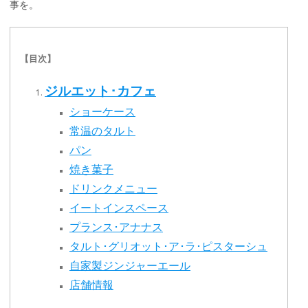
事を。
【目次】
ジルエット･カフェ
ショーケース
常温のタルト
パン
焼き菓子
ドリンクメニュー
イートインスペース
プランス･アナナス
タルト･グリオット･ア･ラ･ピスターシュ
自家製ジンジャーエール
店舗情報