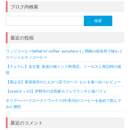
ブログ内検索
検
索:
最近の投稿
ワッツコーヒー(What’s!? coffee -yurushiiro-)｜岡崎の焙煎所で味わう
スペシャルティコーヒー
【チェケレ】名古屋･新栄の南インド料理店。ミールスと再訪時の感
想
【美はる】尾張旭市のとんかつ店でロース･ヒレを食べ比べレビュー
【osse(オッセ)】伊勢市の古民家カフェでランチと桜パフェ
ホリデーパークローストワークス(中津川)のコーヒーを改めて飲んで
みた感想
最近のコメント