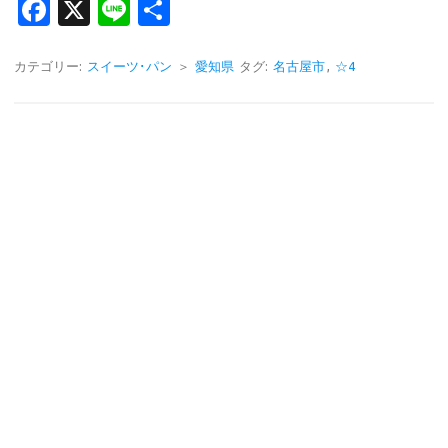
Fa
X
Li
共
c
n
有
e
e
カテゴリー:
スイーツ･パン
＞
愛知県
タグ:
名古屋市
,
☆4
b
o
o
k