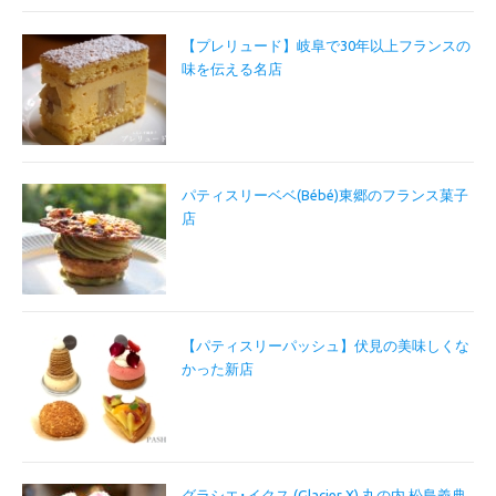
【プレリュード】岐阜で30年以上フランスの
味を伝える名店
パティスリーベベ(Bébé)東郷のフランス菓子
店
【パティスリーパッシュ】伏見の美味しくな
かった新店
グラシエ･イクス (Glacier X) 丸の内 松島義典