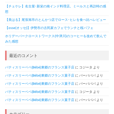
【チェケレ】名古屋･新栄の南インド料理店。ミールスと再訪時の感
想
【美はる】尾張旭市のとんかつ店でロース･ヒレを食べ比べレビュー
【osse(オッセ)】伊勢市の古民家カフェでランチと桜パフェ
ホリデーパークローストワークス(中津川)のコーヒーを改めて飲んで
みた感想
最近のコメント
パティスリーベベ(Bébé)東郷のフランス菓子店
に
コジータ
より
パティスリーベベ(Bébé)東郷のフランス菓子店
に
バーバパパ
より
パティスリーベベ(Bébé)東郷のフランス菓子店
に
バーバパパ
より
パティスリーベベ(Bébé)東郷のフランス菓子店
に
コジータ
より
パティスリーベベ(Bébé)東郷のフランス菓子店
に
バーバパパ
より