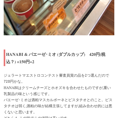
HANABI & パエーゼ･ミオ (ダブルカップ) 420円(税
込？) +150円×2
ジェラートマエストロコンテスト審査員賞の品を2つ選んだので
720円かな。
HANABI
はクリームチーズとホオズキを合わせたものですが,重い
乳製品の味という感じです。
パエーゼ･ミオは酒粕マスカルポーネとピスタチオとのこと。ピス
タチオは弱く,酒粕の味が結構主張してますが,組み合わせ的には悪
くないと思います。
どちらも,この味でこの値段は高いです。