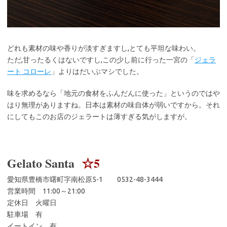
どれも素材の味や香りが淡すぎますし,とても平坦な味わい。
ただ,甘ったるくはないですし,この少し前に行った一宮の「
ジェラ
ート コローレ
」よりはだいぶマシでした。
味を求めるなら「地元の食材をふんだんに使った」というのではや
はり無理がありますね。日本は素材の味自体が弱いですから。それ
にしてもこのお店のジェラートは薄すぎる気がしますが。
Gelato Santa
☆5
愛知県豊橋市曙町字南松原5-1 0532-48-3444
営業時間 11:00～21:00
定休日 火曜日
駐車場 有
イートイン 有