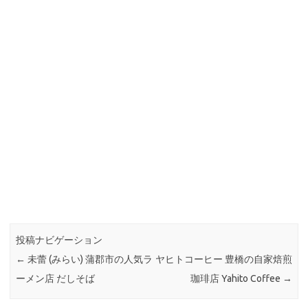
投稿ナビゲーション
←
未蕾 (みらい) 蒲郡市の人気ラ
ヤヒトコーヒー 豊橋の自家焙煎
ーメン店 だしそば
珈琲店 Yahito Coffee
→