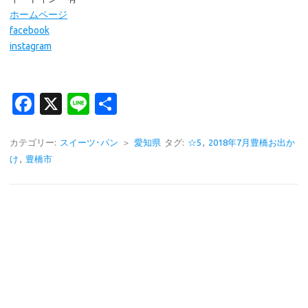
ホームページ
facebook
instagram
Fa
X
Li
共
c
n
有
e
e
カテゴリー:
スイーツ･パン
＞
愛知県
タグ:
☆5
,
2018年7月豊橋お出か
け
,
豊橋市
b
o
o
k