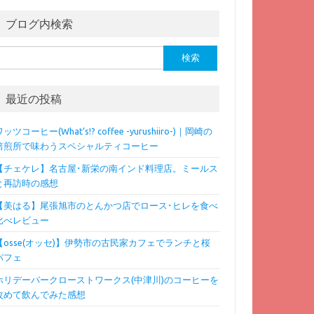
ブログ内検索
検
:
最近の投稿
ッツコーヒー(What’s!? coffee -yurushiiro-)｜岡崎の
焙煎所で味わうスペシャルティコーヒー
【チェケレ】名古屋･新栄の南インド料理店。ミールス
と再訪時の感想
【美はる】尾張旭市のとんかつ店でロース･ヒレを食べ
比べレビュー
【osse(オッセ)】伊勢市の古民家カフェでランチと桜
パフェ
ホリデーパークローストワークス(中津川)のコーヒーを
改めて飲んでみた感想