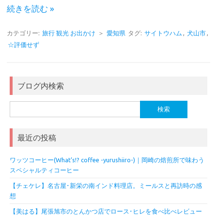
続きを読む »
カテゴリー:
旅行 観光 お出かけ
＞
愛知県
タグ:
サイトウハム
,
犬山市
,
☆評価せず
ブログ内検索
検
索:
最近の投稿
ワッツコーヒー(What’s!? coffee -yurushiiro-)｜岡崎の焙煎所で味わう
スペシャルティコーヒー
【チェケレ】名古屋･新栄の南インド料理店。ミールスと再訪時の感
想
【美はる】尾張旭市のとんかつ店でロース･ヒレを食べ比べレビュー