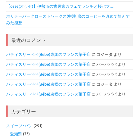
【osse(オッセ)】伊勢市の古民家カフェでランチと桜パフェ
ホリデーパークローストワークス(中津川)のコーヒーを改めて飲んで
みた感想
最近のコメント
パティスリーベベ(Bébé)東郷のフランス菓子店
に
コジータ
より
パティスリーベベ(Bébé)東郷のフランス菓子店
に
バーバパパ
より
パティスリーベベ(Bébé)東郷のフランス菓子店
に
バーバパパ
より
パティスリーベベ(Bébé)東郷のフランス菓子店
に
コジータ
より
パティスリーベベ(Bébé)東郷のフランス菓子店
に
バーバパパ
より
カテゴリー
スイーツ･パン
(291)
愛知県
(73)