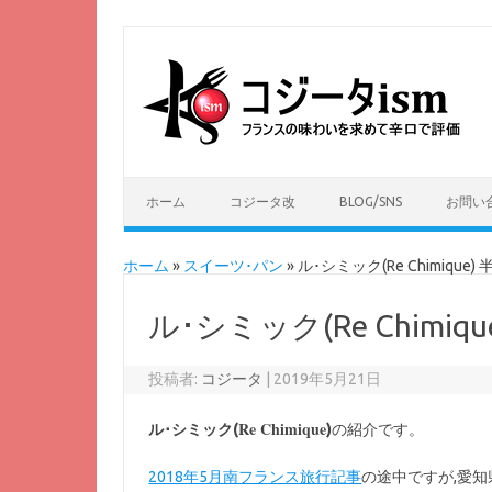
ホーム
コジータ改
BLOG/SNS
お問い
ホーム
»
スイーツ･パン
»
ル･シミック(Re Chimique
ル･シミック(Re Chimi
投稿者:
コジータ
|
2019年5月21日
Re Chimique
ル･シミック(
)
の紹介です。
2018年5月南フランス旅行記事
の途中ですが,愛