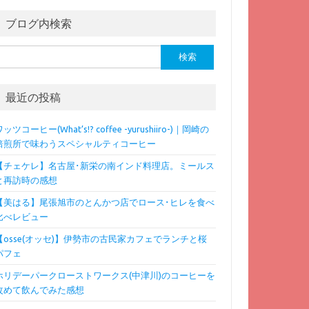
ブログ内検索
検
:
最近の投稿
ッツコーヒー(What’s!? coffee -yurushiiro-)｜岡崎の
焙煎所で味わうスペシャルティコーヒー
【チェケレ】名古屋･新栄の南インド料理店。ミールス
と再訪時の感想
【美はる】尾張旭市のとんかつ店でロース･ヒレを食べ
比べレビュー
【osse(オッセ)】伊勢市の古民家カフェでランチと桜
パフェ
ホリデーパークローストワークス(中津川)のコーヒーを
改めて飲んでみた感想