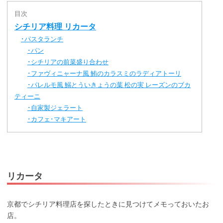
目次
シチリア料理 リカータ
パスタランチ
･
パン
･
シチリアの前菜盛り合わせ
･
ファヴィニャーナ風 鮪のカラスミのラディアトーリ
･
パレルモ風 鰯とういきょうの葉 松の実 レーズンのブカ
･
ティーニ
自家製ジェラート
･
カフェ･マキアート
･
リカータ
京都でシチリア料理店を探したときに見つけてメモっておいたお
店。