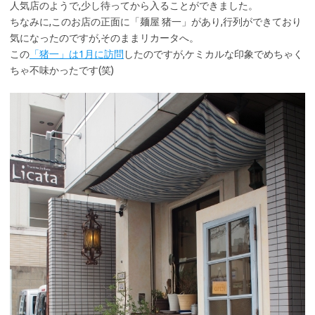
人気店のようで,少し待ってから入ることができました。
ちなみに,このお店の正面に「麺屋 猪一」があり,行列ができており
気になったのですが,そのままリカータへ。
この
「猪一」は1月に訪問
したのですが,ケミカルな印象でめちゃく
ちゃ不味かったです(笑)