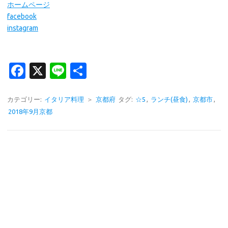
ホームページ
facebook
instagram
Fa
X
Li
共
c
n
有
e
e
カテゴリー:
イタリア料理
＞
京都府
タグ:
☆5
,
ランチ(昼食)
,
京都市
,
2018年9月京都
b
o
o
k