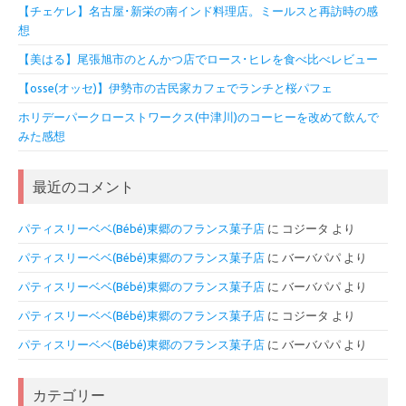
【チェケレ】名古屋･新栄の南インド料理店。ミールスと再訪時の感
想
【美はる】尾張旭市のとんかつ店でロース･ヒレを食べ比べレビュー
【osse(オッセ)】伊勢市の古民家カフェでランチと桜パフェ
ホリデーパークローストワークス(中津川)のコーヒーを改めて飲んで
みた感想
最近のコメント
パティスリーベベ(Bébé)東郷のフランス菓子店
に
コジータ
より
パティスリーベベ(Bébé)東郷のフランス菓子店
に
バーバパパ
より
パティスリーベベ(Bébé)東郷のフランス菓子店
に
バーバパパ
より
パティスリーベベ(Bébé)東郷のフランス菓子店
に
コジータ
より
パティスリーベベ(Bébé)東郷のフランス菓子店
に
バーバパパ
より
カテゴリー