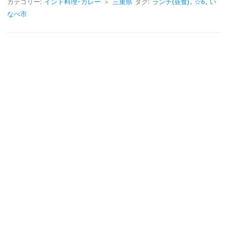
e
e
カテゴリー:
インド料理･カレー
＞
三重県
タグ:
ランチ(昼食)
,
☆6
,
い
なべ市
b
o
o
k