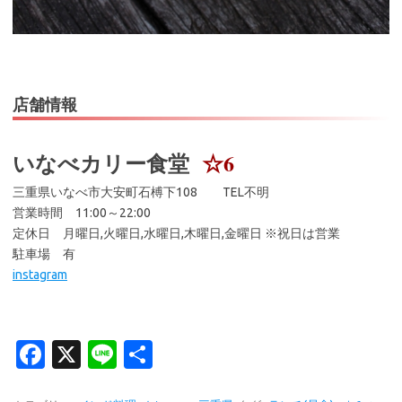
店舗情報
いなべカリー食堂
☆6
三重県いなべ市大安町石榑下108 TEL不明
営業時間 11:00～22:00
定休日 月曜日,火曜日,水曜日,木曜日,金曜日 ※祝日は営業
駐車場 有
instagram
Fa
X
Li
共
c
n
有