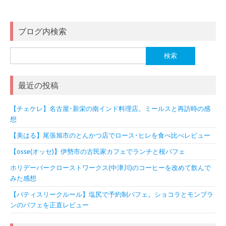
ブログ内検索
検
索:
最近の投稿
【チェケレ】名古屋･新栄の南インド料理店。ミールスと再訪時の感
想
【美はる】尾張旭市のとんかつ店でロース･ヒレを食べ比べレビュー
【osse(オッセ)】伊勢市の古民家カフェでランチと桜パフェ
ホリデーパークローストワークス(中津川)のコーヒーを改めて飲んで
みた感想
【パティスリークルール】塩尻で予約制パフェ。ショコラとモンブラ
ンのパフェを正直レビュー